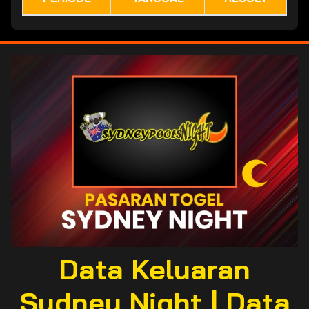
Data Keluaran
Sydney Night | Data