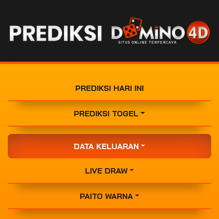
PREDIKSI HARI INI
PREDIKSI TOGEL
DATA KELUARAN
LIVE DRAW
PAITO WARNA