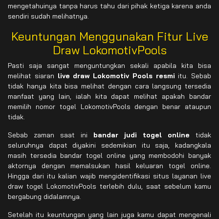
mengetahuinya tanpa harus tahu dari pihak ketiga karena anda
sendiri sudah melihatnya.
Keuntungan Menggunakan Fitur Live
Draw LokomotivPools
Pasti saja sangat menguntungkan sekali apabila kita bisa
melihat siaran
live draw Lokomotiv Pools resmi
itu. Sebab
tidak hanya kita bisa melihat dengan cara langsung tersedia
manfaat yang lain, ialah kita dapat melihat apakah bandar
memilih nomor togel LokomotivPools dengan benar ataupun
tidak.
Sebab zaman saat ini
bandar judi togel online
tidak
seluruhnya dapat diyakini sedemikian itu saja, kadangkala
masih tersedia bandar togel online yang membodohi banyak
aktornya dengan memalsukan hasil keluaran togel online.
Hingga dari itu kalian wajib mengidentifikasi situs layanan live
draw togel LokomotivPools terlebih dulu, saat sebelum kamu
bergabung didalamnya.
Setelah itu keuntungan yang lain juga kamu dapat mengenali