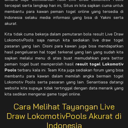
tercepat serta lengkap hari ini, Situs ini kita sajikan cuma untuk
membantu para kawan pemain togel online yang tersedia di
Indonesia selaku media informasi yang bisa di Yakini serta
akurat.
Kita tidak cuma bekerja dalam pemutaran bola result Live Draw
LokomotivPools saja namun kita sediakan live draw togel
pasaran yang lain. Disini para kawan juga bisa mendapatkan
hasil pengeluaran hal togel terkenal yang lain yang sudah kita
sajikan melalui menu di atas buat memudahkan para bettor
pemain togel buat memperoleh hasil
result togel Lokomotiv
Pools
terbaru kala ini. Team Kita juga sediakan forum yang bisa
membantu para kawan dalam memilah angka bermain togel
Lokomotiv Pools serta pasaran yang lain. Senantiasa datangi
website kita supaya tidak tertinggal dengan data menarik yang
kita sedikan mengenai game togel online.
Cara Melihat Tayangan Live
Draw LokomotivPools Akurat di
Indonesia