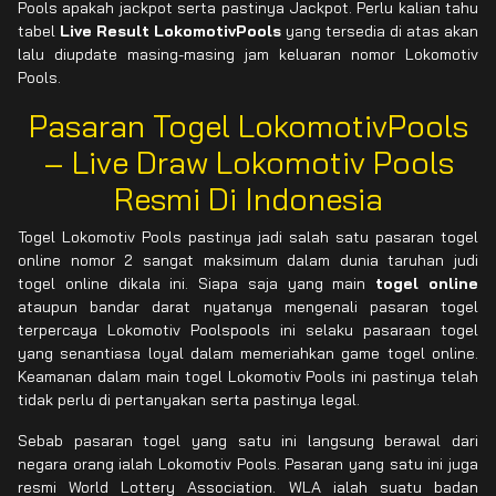
Pools apakah jackpot serta pastinya Jackpot. Perlu kalian tahu
tabel
Live Result LokomotivPools
yang tersedia di atas akan
lalu diupdate masing-masing jam keluaran nomor Lokomotiv
Pools.
Pasaran Togel LokomotivPools
– Live Draw Lokomotiv Pools
Resmi Di Indonesia
Togel Lokomotiv Pools pastinya jadi salah satu pasaran togel
online nomor 2 sangat maksimum dalam dunia taruhan judi
togel online dikala ini. Siapa saja yang main
togel online
ataupun bandar darat nyatanya mengenali pasaran togel
terpercaya Lokomotiv Poolspools ini selaku pasaraan togel
yang senantiasa loyal dalam memeriahkan game togel online.
Keamanan dalam main togel Lokomotiv Pools ini pastinya telah
tidak perlu di pertanyakan serta pastinya legal.
Sebab pasaran togel yang satu ini langsung berawal dari
negara orang ialah Lokomotiv Pools. Pasaran yang satu ini juga
resmi World Lottery Association. WLA ialah suatu badan