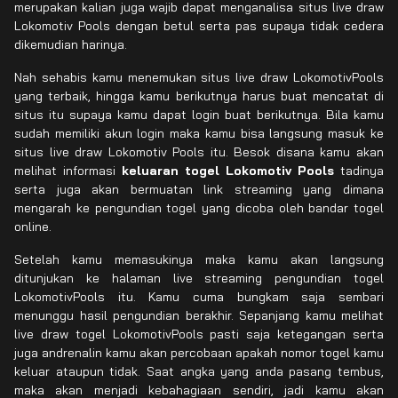
merupakan kalian juga wajib dapat menganalisa situs live draw
Lokomotiv Pools dengan betul serta pas supaya tidak cedera
dikemudian harinya.
Nah sehabis kamu menemukan situs live draw LokomotivPools
yang terbaik, hingga kamu berikutnya harus buat mencatat di
situs itu supaya kamu dapat login buat berikutnya. Bila kamu
sudah memiliki akun login maka kamu bisa langsung masuk ke
situs live draw Lokomotiv Pools itu. Besok disana kamu akan
melihat informasi
keluaran togel Lokomotiv Pools
tadinya
serta juga akan bermuatan link streaming yang dimana
mengarah ke pengundian togel yang dicoba oleh bandar togel
online.
Setelah kamu memasukinya maka kamu akan langsung
ditunjukan ke halaman live streaming pengundian togel
LokomotivPools itu. Kamu cuma bungkam saja sembari
menunggu hasil pengundian berakhir. Sepanjang kamu melihat
live draw togel LokomotivPools pasti saja ketegangan serta
juga andrenalin kamu akan percobaan apakah nomor togel kamu
keluar ataupun tidak. Saat angka yang anda pasang tembus,
maka akan menjadi kebahagiaan sendiri, jadi kamu akan