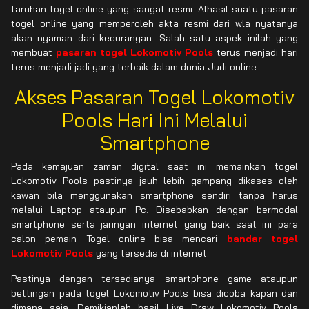
taruhan togel online yang sangat resmi. Alhasil suatu pasaran
togel online yang memperoleh akta resmi dari wla nyatanya
akan nyaman dari kecurangan. Salah satu aspek inilah yang
membuat
pasaran togel Lokomotiv Pools
terus menjadi hari
terus menjadi jadi yang terbaik dalam dunia Judi online.
Akses Pasaran Togel Lokomotiv
Pools Hari Ini Melalui
Smartphone
Pada kemajuan zaman digital saat ini memainkan togel
Lokomotiv Pools pastinya jauh lebih gampang dikases oleh
kawan bila menggunakan smartphone sendiri tanpa harus
melalui Laptop ataupun Pc. Disebabkan dengan bermodal
smartphone serta jaringan internet yang baik saat ini para
calon pemain Togel online bisa mencari
bandar togel
Lokomotiv Pools
yang tersedia di internet.
Pastinya dengan tersedianya smartphone game ataupun
bettingan pada togel Lokomotiv Pools bisa dicoba kapan dan
dimana saja. Demikianlah hasil Live Draw Lokomotiv Pools