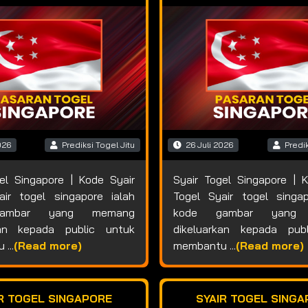
026
Prediksi Togel Jitu
26 Juli 2026
Predik
el Singapore | Kode Syair
Syair Togel Singapore | 
air togel singapore ialah
Togel Syair togel singap
ambar yang memang
kode gambar yang
kan kepada public untuk
dikeluarkan kepada pub
...
(Read more)
membantu ...
(Read more)
R TOGEL SINGAPORE
SYAIR TOGEL SING