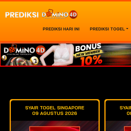
PREDIKSI HARI INI
PREDIKSI TOGEL
SYAIR TOGEL SINGAPORE
SYAI
09 AGUSTUS 2026
0