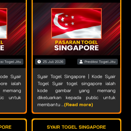
si Togel Jitu
25 Juli 2026
Prediksi Togel Jitu
Kode Syair
Syair Togel Singapore | Kode Syair
ore ialah
Togel Syair togel singapore ialah
 memang
kode gambar yang memang
lic untuk
dikeluarkan kepada public untuk
membantu ...
(Read more)
APORE
SYAIR TOGEL SINGAPORE