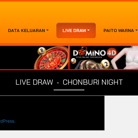
DATA KELUARAN
LIVE DRAW
PAITO WARNA
LIVE DRAW - CHONBURI NIGHT