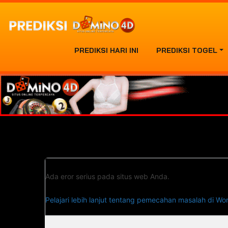
PREDIKSI HARI INI
PREDIKSI TOGEL