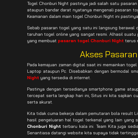
Togel Chonburi Night pastinya jadi salah satu pasaran
ataupun bandar darat nyatanya mengenali pasaran toge
Keamanan dalam main togel Chonburi Night ini pastinya 
Sebab pasaran togel yang satu ini langsung berawal da
taruhan togel online yang sangat resmi. Alhasil suatu
yang membuat
pasaran togel Chonburi Night
terus 
Akses Pasaran 
Pada kemajuan zaman digital saat ini memainkan togel
Laptop ataupun Pc. Disebabkan dengan bermodal smart
Night
yang tersedia di internet.
Pastinya dengan tersedianya smartphone game ataupu
tercepat serta lengkap hari ini, Situs ini kita sajika
serta akurat.
Kita tidak cuma bekerja dalam pemutaran bola result L
hasil pengeluaran hal togel terkenal yang lain yang
Chonburi Night
terbaru kala ini. Team Kita juga se
Senantiasa datangi website kita supaya tidak tertingg