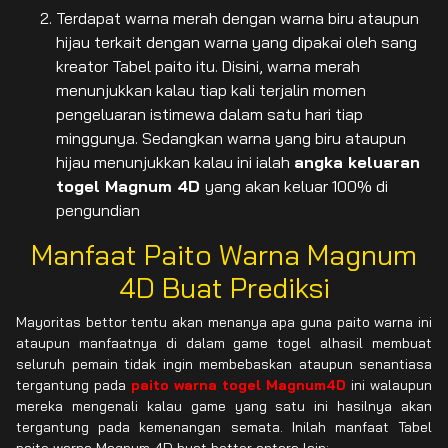
Terdapat warna merah dengan warna biru ataupun
hijau terkait dengan warna yang dipakai oleh sang
kreator Tabel paito itu. Disini, warna merah
menunjukkan kalau tiap kali terjalin momen
pengeluaran istimewa dalam satu hari tiap
minggunya. Sedangkan warna yang biru ataupun
hijau menunjukkan kalau ini ialah
angka keluaran
togel Magnum 4D
yang akan keluar 100% di
pengundian
Manfaat Paito Warna Magnum
4D Buat Prediksi
Mayoritas bettor tentu akan menanya apa guna paito warna ini
ataupun manfaatnya di dalam game togel alhasil membuat
seluruh pemain tidak ingin membebaskan ataupun senantiasa
tergantung pada
paito warna togel Magnum4D
ini walaupun
mereka mengenali kalau game yang satu ini hasilnya akan
tergantung pada kemenangan semata. Inilah manfaat Tabel
paito warna Magnum 4D buat bettor antara lain: