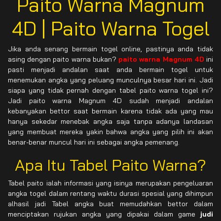
Paito Warna Magnum
4D | Paito Warna Togel
Jika anda senang bermain togel online, pastinya anda tidak
asing dengan paito warna bukan?
paito warna Magnum 4D
ini
pasti menjadi andalan saat anda bermain togel untuk
menemukan angka yang peluang munculnya besar hari ini. Jadi
siapa yang tidak pernah dengan tabel paito warna togel ini?
Jadi paito warna Magnum 4D sudah menjadi andalan
kebanyakan bettor saat bermain karena tidak ada yang mau
hanya sekedar menebak angka saja tanpa adanya landasan
yang membuat mereka yakin bahwa angka yang pilih ini akan
benar-benar muncul hari ini sebagai angka pemenang.
Apa Itu Tabel Paito Warna?
Tabel paito ialah informasi yang isinya merupakan pengeluaran
angka togel dalam rentang waktu durasi spesial yang dihimpun
alhasil jadi Tabel angka buat memudahkan bettor dalam
menciptakan rujukan angka yang dipakai dalam game
judi