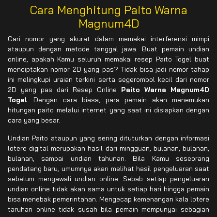
Cara Menghitung Paito Warna
Magnum4D
Cari nomor yang akurat dalam memakai interferensi mimpi
ataupun dengan metode tanggal jawa. Buat pemain undian
online, apakah Kamu seluruh memakai resep Paito Togel buat
menciptakan nomor 2D yang pas? Tidak bisa jadi nomor tahap
ini melingkupi uraian terkini serta segerombol kecil dari nomor
2D yang pas dari Resep Online
Paito Warna Magnum4D
Togel
. Dengan cara biasa, para pemain akan menemukan
hitungan paito melalui internet yang saat ini disiapkan dengan
cara yang besar.
Undian Paito ataupun yang sering dituturkan dengan informasi
lotere digital merupakan hasil dari mingguan, bulanan, bulanan,
bulanan, sampai undian tahunan. Bila Kamu seseorang
pendatang baru, umumnya akan melihat hasil pengeluaran saat
sebelum mengawali undian online. Sebab setiap pengeluaran
undian online tidak akan sama untuk setiap hari hingga pemain
bisa menebak pemerintahan. Mengecap kemenangan kala lotere
taruhan online tidak susah bila pemain mempunyai sebagian