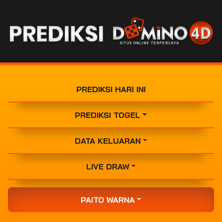
PREDIKSI HARI INI
PREDIKSI TOGEL
DATA KELUARAN
LIVE DRAW
PAITO WARNA