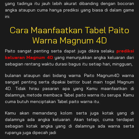
yang tadinya itu jauh lebih akurat dibanding dengan bocoran
angka ataupun cuma hanya prediksi yang biasa di dalam game
ini.
Cara Maanfaatkan Tabel Paito
Warna Magnum 4D
Paito sangat penting serta dapat juga dikira selaku
prediksi
keluaran Magnum 4D
yang menunjukkan angka keluaran dari
sebagian rentang waktu durasi bagus itu setiap hari, mingguan,
bulanan ataupun dari bidang warna. Paito Magnum4D warna
sangat penting serta dipakai bettor buat main togel Magnum
4D. Tidak hirau pasaran apa yang Kamu maanfaatkan di
dalamnya, metode membaca Tabel paito warna itu serupa. Kamu
cuma butuh menciptakan Tabel paito warna itu.
Kamu akan memandang kolom serta juga kotak yang di
dalamnya ada angka keluaran. Akan tetapi, cuma terdapat
sebagian kotak angka yang di dalamnya ada warna serta
rupanya juga dipecah jadi