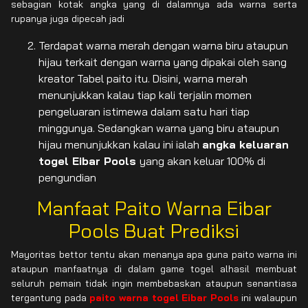
sebagian kotak angka yang di dalamnya ada warna serta
rupanya juga dipecah jadi
Terdapat warna merah dengan warna biru ataupun
hijau terkait dengan warna yang dipakai oleh sang
kreator Tabel paito itu. Disini, warna merah
menunjukkan kalau tiap kali terjalin momen
pengeluaran istimewa dalam satu hari tiap
minggunya. Sedangkan warna yang biru ataupun
hijau menunjukkan kalau ini ialah
angka keluaran
togel Eibar Pools
yang akan keluar 100% di
pengundian
Manfaat Paito Warna Eibar
Pools Buat Prediksi
Mayoritas bettor tentu akan menanya apa guna paito warna ini
ataupun manfaatnya di dalam game togel alhasil membuat
seluruh pemain tidak ingin membebaskan ataupun senantiasa
tergantung pada
paito warna togel Eibar Pools
ini walaupun