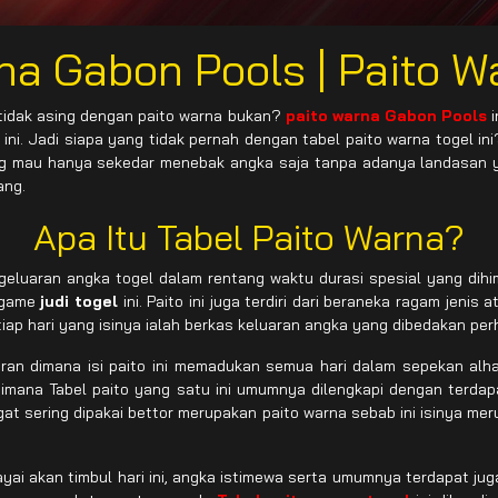
na Gabon Pools | Paito W
 tidak asing dengan paito warna bukan?
paito warna Gabon Pools
i. Jadi siapa yang tidak pernah dengan tabel paito warna togel in
ng mau hanya sekedar menebak angka saja tanpa adanya landasan y
ang.
Apa Itu Tabel Paito Warna?
ngeluaran angka togel dalam rentang waktu durasi spesial yang dih
m game
judi togel
ini. Paito ini juga terdiri dari beraneka ragam jeni
iap hari yang isinya ialah berkas keluaran angka yang dibedakan per
ran dimana isi paito ini memadukan semua hari dalam sepekan alha
wa dimana Tabel paito yang satu ini umumnya dilengkapi dengan ter
at sering dipakai bettor merupakan paito warna sebab ini isinya meru
ayai akan timbul hari ini, angka istimewa serta umumnya terdapat 