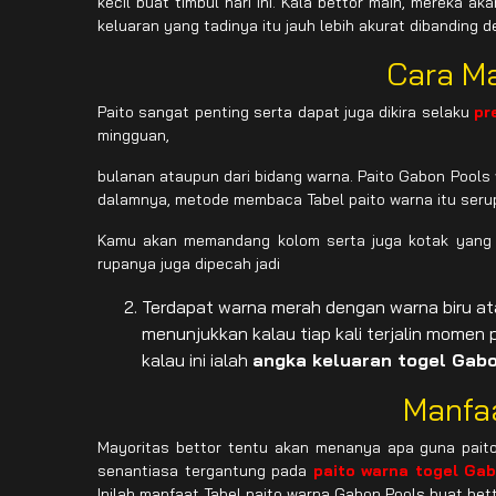
kecil buat timbul hari ini. Kala bettor main, mereka 
keluaran yang tadinya itu jauh lebih akurat dibanding
Cara Ma
Paito sangat penting serta dapat juga dikira selaku
pr
mingguan,
bulanan ataupun dari bidang warna. Paito Gabon Pools 
dalamnya, metode membaca Tabel paito warna itu serup
Kamu akan memandang kolom serta juga kotak yang d
rupanya juga dipecah jadi
Terdapat warna merah dengan warna biru atau
menunjukkan kalau tiap kali terjalin momen
kalau ini ialah
angka keluaran togel Gab
Manfaa
Mayoritas bettor tentu akan menanya apa guna pait
senantiasa tergantung pada
paito warna togel Ga
Inilah manfaat Tabel paito warna Gabon Pools buat bett