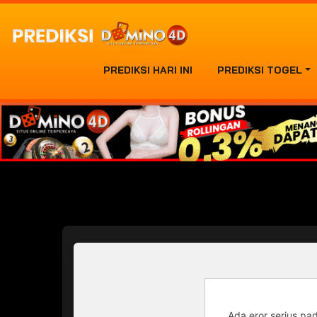
PREDIKSI HARI INI
PREDIKSI TOGEL