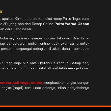
s
e, apakah Kamu seluruh memakai resep Paito Togel buat
mor 2D yang pas dari Resep Online
Paito Warna Gabon
gan cara yang besar.
, bulanan, bulanan, sampai undian tahunan. Bila Kamu
iap pengeluaran undian online tidak akan sama untuk
la pemain mempunyai sebagian ditaksir desain semacam
asti saja, bila Kamu ketahui alirannya. Setiap hari,
matis dalam informasi digital alhasil lebih menyediakan
bandar judi togel online
menghasilkan angka dengan
 angka (togel) tentu ada polanya, inilah penyebabnya