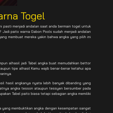
arna Togel
ini pasti menjadi andalan saat anda bermain togel untuk
i? Jadi paito warna Gabon Pools sudah menjadi andalan
ang membuat mereka yakin bahwa angka yang pilih ini
impun alhasil jadi Tabel angka buat memudahkan bettor
s ataupun tipe alhasil Kamu wajib benar-benar ketahui apa
harinya.
sil hasil angkanya nyata lebih banyak dibanding yang
dapatnya angka tesson ataupun tessyen bersumber pada
pakan Tabel paito biasa tetapi sebagian angka memiliki
juga yang membuktikan angka dengan kesempatan sangat