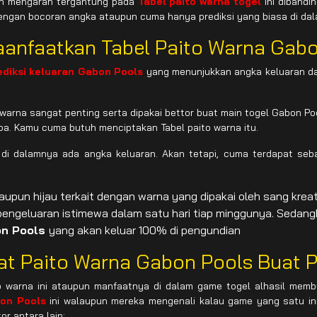
akan mengarah tergantung pada
Tabel paito warna togel
ini dibandi
 dengan bocoran angka ataupun cuma hanya prediksi yang biasa di dal
anfaatkan Tabel Paito Warna Gab
ediksi keluaran Gabon Pools
yang menunjukkan angka keluaran dar
warna sangat penting serta dipakai bettor buat main togel Gabon P
a. Kamu cuma butuh menciptakan Tabel paito warna itu.
i dalamnya ada angka keluaran. Akan tetapi, cuma terdapat seb
pun hijau terkait dengan warna yang dipakai oleh sang kreator
 pengeluaran istimewa dalam satu hari tiap minggunya. Sedan
on Pools
yang akan keluar 100% di pengundian
t Paito Warna Gabon Pools Buat P
o warna ini ataupun manfaatnya di dalam game togel alhasil memb
bon Pools
ini walaupun mereka mengenali kalau game yang satu i
or antara lain: