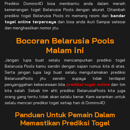
Prediksi Domino4D bisa membantu anda dalam meraih
kemenangan togel Belarusia Pools dengan akurat. Ditambah
prediksi togel Belarusia Pools ini memang resmi dari
bandar
togel online terpercaya
dan bisa anda ikuti Sampai selesai
dan menghasilkan nomor jitu.
Bocoran Belarusia Pools
Malam ini
Jangan lupa buat selalu mencampurkan prediksi togel
Belarusia Pools kamu sendiri dengan sajian rumus kita di atas.
Serta jangan lupa lagi buat selalu mengutamakan prediksi
BelarusiaPools jitu sendiri supaya tidak terdapat
penyanggahan kekecewaan bila
prediksi togel online
dari tim
kita salah. Sebab tim ahli prediksi BelarusiaPools kita juga
orang yang tentu tidak akan selalu benar. Kami sarankan untuk
selalu mencari prediksi togel setiap hari di Domino4D.
Panduan Untuk Pemain Dalam
Memastikan Prediksi Togel