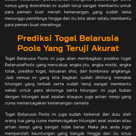
rumus yang diserahkan ini sudah teruji sangat membantu untuk
para pemain buat meraih kemenangan yang sudah lama
menunggu pemiliknya hingga dari itu kita akan selalu membantu
para pemain buat meraihnya.
Prediksi Togel Belarusia
Pools Yang Teruji Akurat
Togel Belarusia Pools ini juga akan membagikan prediksi togel
BelarusiaPools yang mencakup angka jitu, angka mistik, angka
tolak, prediksi togel, keluaran shio, dan kombinasi angkanya.
Jadi semua ini yang kita bagikan sudah dihitung memakai
hitungan yang terbaik serta sudah teruji sangat membantu
sekali untuk para aktornya serta hitungan ini juga bukan
dengan hitungan asal asalan ataupun juga artian mimpi yang
cuma memercayakan kemenangan semata.
Togel Belarusia Pools ini juga sudah terkenal dari dulu oleh
orang tua yang cuma memercayakan hitungan asal asalan atau
artian mimpi yang sangat tidak benar. Maka jika anda ingin
memperoleh keuntungan yang banyak hingga dari itu situs