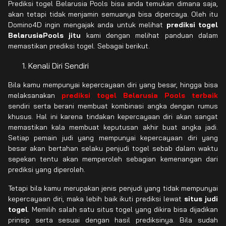
Prediksi togel Belarusia Pools bisa anda temukan dimana saja,
akan tetapi tidak menjamin semuanya bisa dipercaya. Oleh itu
Domino4D ingin mengajak anda untuk melihat
prediksi togel
BelarusiaPools jitu
kami dengan melihat panduan dalam
memastikan prediksi togel. Sebagai berikut.
Kenali Diri Sendiri
Bila kamu mempunyai kepercayaan diri yang besar, hingga bisa
melaksanakan
prediksi togel Belarusia Pools terbaik
sendiri serta berani membuat kombinasi angka dengan rumus
khusus. Hal ini karena tindakan kepercayaan diri akan sangat
memastikan kala membuat keputusan akhir buat angka jadi.
Setiap pemain judi yang mempunyai kepercayaan diri yang
besar akan bertahan selaku penjudi togel sebab dalam waktu
sepekan tentu akan memperoleh sebagian kemenangan dari
prediksi yang diperoleh.
Tetapi bila kamu merupakan jenis penjudi yang tidak mempunyai
kepercayaan diri, maka lebih baik ikuti prediksi lewat
situs judi
togel
. Memilih salah satu situs togel yang dikira bisa dijadikan
prinsip serta sesuai dengan hasil prediksinya. Bila sudah