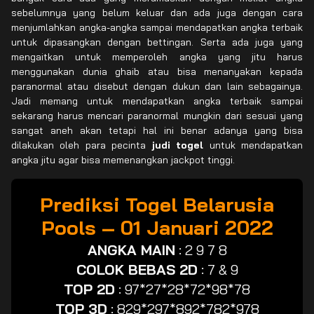
sebelumnya yang belum keluar dan ada juga dengan cara
menjumlahkan angka-angka sampai mendapatkan angka terbaik
untuk dipasangkan dengan bettingan. Serta ada juga yang
mengaitkan untuk memperoleh angka yang jitu harus
menggunakan dunia ghaib atau bisa menanyakan kepada
paranormal atau disebut dengan dukun dan lain sebagainya.
Jadi memang untuk mendapatkan angka terbaik sampai
sekarang harus mencari paranormal mungkin dari sesuai yang
sangat aneh akan tetapi hal ini benar adanya yang bisa
dilakukan oleh para pecinta
judi togel
untuk mendapatkan
angka jitu agar bisa memenangkan jackpot tinggi.
Prediksi Togel Belarusia
Pools – 01 Januari 2022
ANGKA MAIN
:
2 9 7 8
COLOK BEBAS 2D
:
7 & 9
TOP 2D
:
97*27*28*72*98*78
TOP 3D
:
829*297*892*782*978