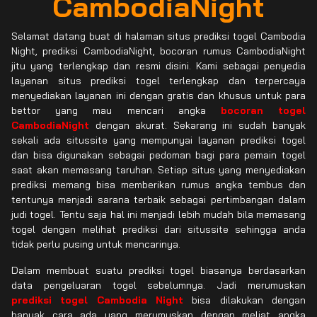
CambodiaNight
Selamat datang buat di halaman situs prediksi togel Cambodia
Night, prediksi CambodiaNight, bocoran rumus CambodiaNight
jitu yang terlengkap dan resmi disini. Kami sebagai penyedia
layanan situs prediksi togel terlengkap dan terpercaya
menyediakan layanan ini dengan gratis dan khusus untuk para
bettor yang mau mencari angka
bocoran togel
CambodiaNight
dengan akurat. Sekarang ini sudah banyak
sekali ada situssite yang mempunyai layanan prediksi togel
dan bisa digunakan sebagai pedoman bagi para pemain togel
saat akan memasang taruhan. Setiap situs yang menyediakan
prediksi memang bisa memberikan rumus angka tembus dan
tentunya menjadi sarana terbaik sebagai pertimbangan dalam
judi togel. Tentu saja hal ini menjadi lebih mudah bila memasang
togel dengan melihat prediksi dari situssite sehingga anda
tidak perlu pusing untuk mencarinya.
Dalam membuat suatu prediksi togel biasanya berdasarkan
data pengeluaran togel sebelumnya. Jadi merumuskan
prediksi togel Cambodia Night
bisa dilakukan dengan
banyak cara ada yang merumuskan dengan meliat angka