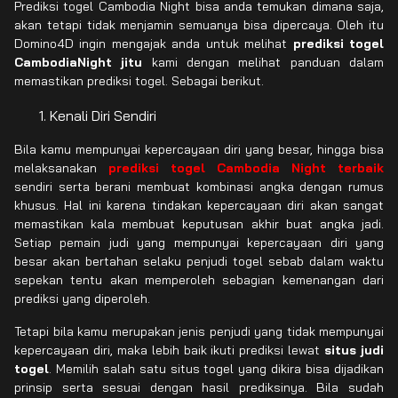
Prediksi togel Cambodia Night bisa anda temukan dimana saja,
akan tetapi tidak menjamin semuanya bisa dipercaya. Oleh itu
Domino4D ingin mengajak anda untuk melihat
prediksi togel
CambodiaNight jitu
kami dengan melihat panduan dalam
memastikan prediksi togel. Sebagai berikut.
Kenali Diri Sendiri
Bila kamu mempunyai kepercayaan diri yang besar, hingga bisa
melaksanakan
prediksi togel Cambodia Night terbaik
sendiri serta berani membuat kombinasi angka dengan rumus
khusus. Hal ini karena tindakan kepercayaan diri akan sangat
memastikan kala membuat keputusan akhir buat angka jadi.
Setiap pemain judi yang mempunyai kepercayaan diri yang
besar akan bertahan selaku penjudi togel sebab dalam waktu
sepekan tentu akan memperoleh sebagian kemenangan dari
prediksi yang diperoleh.
Tetapi bila kamu merupakan jenis penjudi yang tidak mempunyai
kepercayaan diri, maka lebih baik ikuti prediksi lewat
situs judi
togel
. Memilih salah satu situs togel yang dikira bisa dijadikan
prinsip serta sesuai dengan hasil prediksinya. Bila sudah