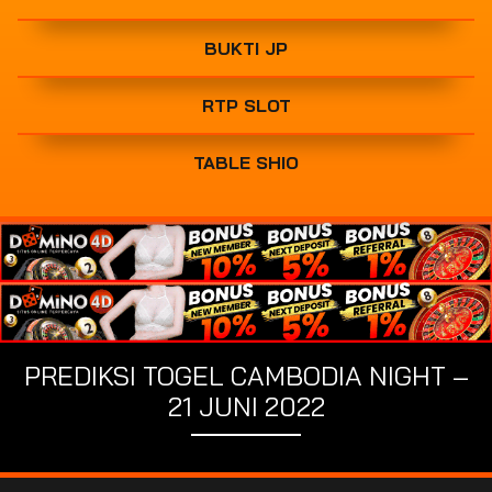
BUKTI JP
RTP SLOT
TABLE SHIO
PREDIKSI TOGEL CAMBODIA NIGHT –
21 JUNI 2022