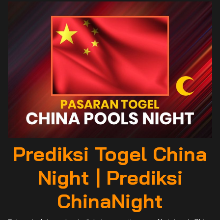
Prediksi Togel China
Night | Prediksi
ChinaNight