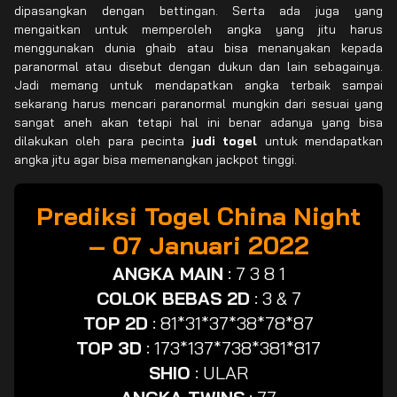
dipasangkan dengan bettingan. Serta ada juga yang
mengaitkan untuk memperoleh angka yang jitu harus
menggunakan dunia ghaib atau bisa menanyakan kepada
paranormal atau disebut dengan dukun dan lain sebagainya.
Jadi memang untuk mendapatkan angka terbaik sampai
sekarang harus mencari paranormal mungkin dari sesuai yang
sangat aneh akan tetapi hal ini benar adanya yang bisa
dilakukan oleh para pecinta
judi togel
untuk mendapatkan
angka jitu agar bisa memenangkan jackpot tinggi.
Prediksi Togel China Night
– 07 Januari 2022
ANGKA MAIN
:
7 3 8 1
COLOK BEBAS 2D
:
3 & 7
TOP 2D
:
81*31*37*38*78*87
TOP 3D
:
173*137*738*381*817
SHIO
:
ULAR