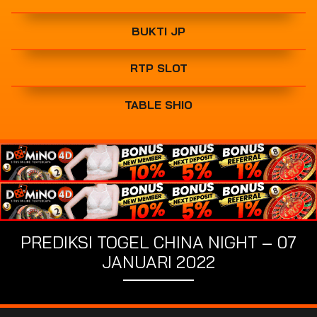
BUKTI JP
RTP SLOT
TABLE SHIO
PREDIKSI TOGEL CHINA NIGHT – 07
JANUARI 2022