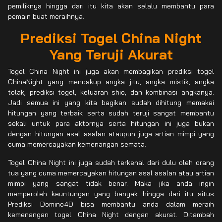
pemiliknya hingga dari itu kita akan selalu membantu para
pemain buat meraihnya.
Prediksi Togel China Night
Yang Teruji Akurat
Togel China Night ini juga akan membagikan prediksi togel
ChinaNight yang mencakup angka jitu, angka mistik, angka
tolak, prediksi togel, keluaran shio, dan kombinasi angkanya.
Jadi semua ini yang kita bagikan sudah dihitung memakai
hitungan yang terbaik serta sudah teruji sangat membantu
sekali untuk para aktornya serta hitungan ini juga bukan
dengan hitungan asal asalan ataupun juga artian mimpi yang
cuma memercayakan kemenangan semata.
Togel China Night ini juga sudah terkenal dari dulu oleh orang
tua yang cuma memercayakan hitungan asal asalan atau artian
mimpi yang sangat tidak benar. Maka jika anda ingin
memperoleh keuntungan yang banyak hingga dari itu situs
Prediksi Domino4D bisa membantu anda dalam meraih
kemenangan togel China Night dengan akurat. Ditambah