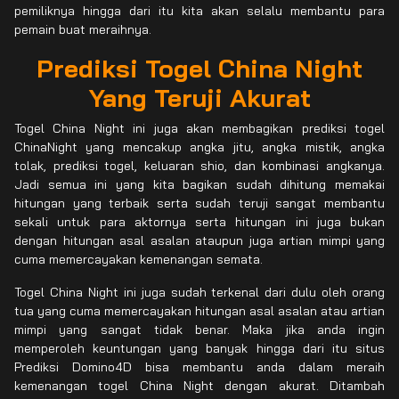
pemiliknya hingga dari itu kita akan selalu membantu para
pemain buat meraihnya.
Prediksi Togel China Night
Yang Teruji Akurat
Togel China Night ini juga akan membagikan prediksi togel
ChinaNight yang mencakup angka jitu, angka mistik, angka
tolak, prediksi togel, keluaran shio, dan kombinasi angkanya.
Jadi semua ini yang kita bagikan sudah dihitung memakai
hitungan yang terbaik serta sudah teruji sangat membantu
sekali untuk para aktornya serta hitungan ini juga bukan
dengan hitungan asal asalan ataupun juga artian mimpi yang
cuma memercayakan kemenangan semata.
Togel China Night ini juga sudah terkenal dari dulu oleh orang
tua yang cuma memercayakan hitungan asal asalan atau artian
mimpi yang sangat tidak benar. Maka jika anda ingin
memperoleh keuntungan yang banyak hingga dari itu situs
Prediksi Domino4D bisa membantu anda dalam meraih
kemenangan togel China Night dengan akurat. Ditambah