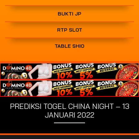
BUKTI JP
RTP SLOT
TABLE SHIO
PREDIKSI TOGEL CHINA NIGHT – 13
JANUARI 2022