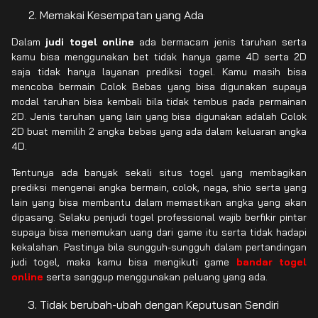
Memakai Kesempatan yang Ada
Dalam
judi togel online
ada bermacam jenis taruhan serta
kamu bisa menggunakan bet tidak hanya game 4D serta 2D
saja tidak hanya layanan prediksi togel. Kamu masih bisa
mencoba bermain Colok Bebas yang bisa digunakan supaya
modal taruhan bisa kembali bila tidak tembus pada permainan
2D. Jenis taruhan yang lain yang bisa digunakan adalah Colok
2D buat memilih 2 angka bebas yang ada dalam keluaran angka
4D.
Tentunya ada banyak sekali situs togel yang membagikan
prediksi mengenai angka bermain, colok, naga, shio serta yang
lain yang bisa membantu dalam memastikan angka yang akan
dipasang. Selaku penjudi togel professional wajib berfikir pintar
supaya bisa menemukan uang dari game itu serta tidak hadapi
kekalahan. Pastinya bila sungguh-sungguh dalam pertandingan
judi togel, maka kamu bisa mengikuti game
bandar togel
online
serta sanggup menggunakan peluang yang ada.
Tidak berubah-ubah dengan Keputusan Sendiri