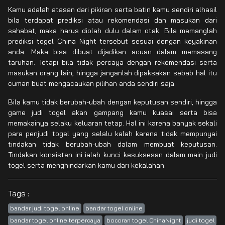
Kamu adalah atasan dari pikiran serta batin kamu sendiri alhasil
bila terdapat prediksi atau rekomendasi dan masukan dari
sahabat, maka harus diolah dulu dalam otak. Bila memanglah
prediksi togel China Night tersebut sesuai dengan keyakinan
anda. Maka bisa dibuat dijadikan acuan dalam memasang
taruhan. Tetapi bila tidak percaya dengan rekomendasi serta
masukan orang lain, hingga janganlah dipaksakan sebab hal itu
cuman buat mengacaukan pilihan anda sendiri saja.
Bila kamu tidak berubah-ubah dengan keputusan sendiri, hingga
game judi togel akan gampang kamu kuasai serta bisa
memakainya selaku keluaran tetap. Hal ini karena banyak sekali
para penjudi togel yang selalu kalah karena tidak mempunyai
tindakan tidak berubah-ubah dalam membuat keputusan.
Tindakan konsisten ini ialah kunci kesuksesan dalam main judi
togel serta menghindarkan kamu dari kekalahan.
Tags :
bandar judi togel online
bandar togel online
bandar togel online terpercaya
bocoran togel ChinaNight
judi togel