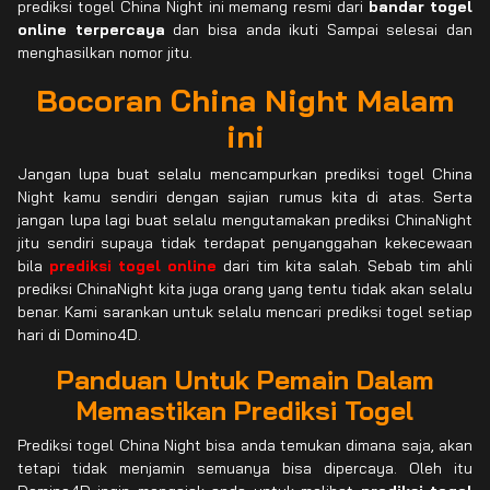
prediksi togel China Night ini memang resmi dari
bandar togel
online terpercaya
dan bisa anda ikuti Sampai selesai dan
menghasilkan nomor jitu.
Bocoran China Night Malam
ini
Jangan lupa buat selalu mencampurkan prediksi togel China
Night kamu sendiri dengan sajian rumus kita di atas. Serta
jangan lupa lagi buat selalu mengutamakan prediksi ChinaNight
jitu sendiri supaya tidak terdapat penyanggahan kekecewaan
bila
prediksi togel online
dari tim kita salah. Sebab tim ahli
prediksi ChinaNight kita juga orang yang tentu tidak akan selalu
benar. Kami sarankan untuk selalu mencari prediksi togel setiap
hari di Domino4D.
Panduan Untuk Pemain Dalam
Memastikan Prediksi Togel
Prediksi togel China Night bisa anda temukan dimana saja, akan
tetapi tidak menjamin semuanya bisa dipercaya. Oleh itu