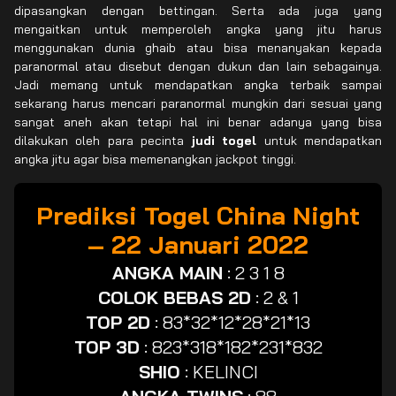
dipasangkan dengan bettingan. Serta ada juga yang
mengaitkan untuk memperoleh angka yang jitu harus
menggunakan dunia ghaib atau bisa menanyakan kepada
paranormal atau disebut dengan dukun dan lain sebagainya.
Jadi memang untuk mendapatkan angka terbaik sampai
sekarang harus mencari paranormal mungkin dari sesuai yang
sangat aneh akan tetapi hal ini benar adanya yang bisa
dilakukan oleh para pecinta
judi togel
untuk mendapatkan
angka jitu agar bisa memenangkan jackpot tinggi.
Prediksi Togel China Night
– 22 Januari 2022
ANGKA MAIN
:
2 3 1 8
COLOK BEBAS 2D
:
2 & 1
TOP 2D
:
83*32*12*28*21*13
TOP 3D
:
823*318*182*231*832
SHIO
:
KELINCI