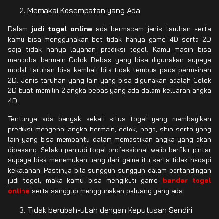
Memakai Kesempatan yang Ada
Dalam
judi togel online
ada bermacam jenis taruhan serta
kamu bisa menggunakan bet tidak hanya game 4D serta 2D
saja tidak hanya layanan prediksi togel. Kamu masih bisa
mencoba bermain Colok Bebas yang bisa digunakan supaya
modal taruhan bisa kembali bila tidak tembus pada permainan
2D. Jenis taruhan yang lain yang bisa digunakan adalah Colok
2D buat memilih 2 angka bebas yang ada dalam keluaran angka
4D.
Tentunya ada banyak sekali situs togel yang membagikan
prediksi mengenai angka bermain, colok, naga, shio serta yang
lain yang bisa membantu dalam memastikan angka yang akan
dipasang. Selaku penjudi togel professional wajib berfikir pintar
supaya bisa menemukan uang dari game itu serta tidak hadapi
kekalahan. Pastinya bila sungguh-sungguh dalam pertandingan
judi togel, maka kamu bisa mengikuti game
bandar togel
online
serta sanggup menggunakan peluang yang ada.
Tidak berubah-ubah dengan Keputusan Sendiri