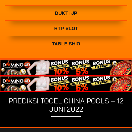
BUKTI JP
RTP SLOT
TABLE SHIO
PREDIKSI TOGEL CHINA POOLS – 12
JUNI 2022