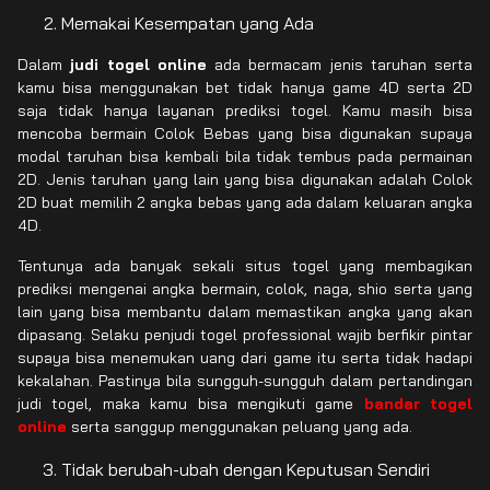
Memakai Kesempatan yang Ada
Dalam
judi togel online
ada bermacam jenis taruhan serta
kamu bisa menggunakan bet tidak hanya game 4D serta 2D
saja tidak hanya layanan prediksi togel. Kamu masih bisa
mencoba bermain Colok Bebas yang bisa digunakan supaya
modal taruhan bisa kembali bila tidak tembus pada permainan
2D. Jenis taruhan yang lain yang bisa digunakan adalah Colok
2D buat memilih 2 angka bebas yang ada dalam keluaran angka
4D.
Tentunya ada banyak sekali situs togel yang membagikan
prediksi mengenai angka bermain, colok, naga, shio serta yang
lain yang bisa membantu dalam memastikan angka yang akan
dipasang. Selaku penjudi togel professional wajib berfikir pintar
supaya bisa menemukan uang dari game itu serta tidak hadapi
kekalahan. Pastinya bila sungguh-sungguh dalam pertandingan
judi togel, maka kamu bisa mengikuti game
bandar togel
online
serta sanggup menggunakan peluang yang ada.
Tidak berubah-ubah dengan Keputusan Sendiri