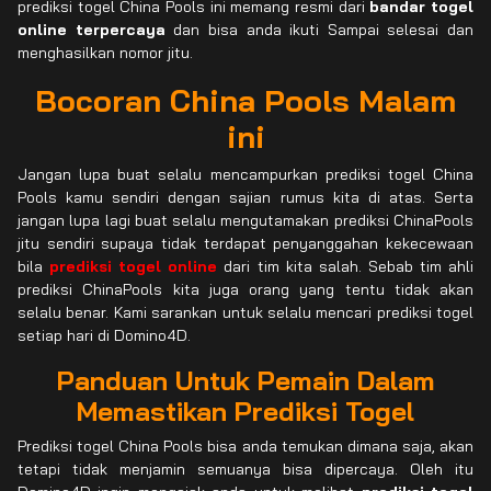
prediksi togel China Pools ini memang resmi dari
bandar togel
online terpercaya
dan bisa anda ikuti Sampai selesai dan
menghasilkan nomor jitu.
Bocoran China Pools Malam
ini
Jangan lupa buat selalu mencampurkan prediksi togel China
Pools kamu sendiri dengan sajian rumus kita di atas. Serta
jangan lupa lagi buat selalu mengutamakan prediksi ChinaPools
jitu sendiri supaya tidak terdapat penyanggahan kekecewaan
bila
prediksi togel online
dari tim kita salah. Sebab tim ahli
prediksi ChinaPools kita juga orang yang tentu tidak akan
selalu benar. Kami sarankan untuk selalu mencari prediksi togel
setiap hari di Domino4D.
Panduan Untuk Pemain Dalam
Memastikan Prediksi Togel
Prediksi togel China Pools bisa anda temukan dimana saja, akan
tetapi tidak menjamin semuanya bisa dipercaya. Oleh itu