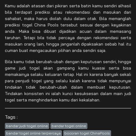
Kamu adalah atasan dari pikiran serta batin kamu sendiri alhasil
bila terdapat prediksi atau rekomendasi dan masukan dari
sahabat, maka harus diolah dulu dalam otak. Bila memanglah
prediksi togel China Pools tersebut sesuai dengan keyakinan
anda. Maka bisa dibuat dijadikan acuan dalam memasang
taruhan. Tetapi bila tidak percaya dengan rekomendasi serta
masukan orang lain, hingga janganlah dipaksakan sebab hal itu
cuman buat mengacaukan pilihan anda sendiri saja.
Bila kamu tidak berubah-ubah dengan keputusan sendiri, hingga
game judi togel akan gampang kamu kuasai serta bisa
memakainya selaku keluaran tetap. Hal ini karena banyak sekali
para penjudi togel yang selalu kalah karena tidak mempunyai
tindakan tidak berubah-ubah dalam membuat keputusan.
Tindakan konsisten ini ialah kunci kesuksesan dalam main judi
togel serta menghindarkan kamu dari kekalahan.
Tags :
bandar judi togel online
bandar togel online
bandar togel online terpercaya
bocoran togel ChinaPools