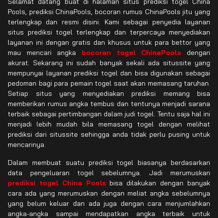
Selamat datang buat di halaman situs prediksi togel China
Pools, prediksi ChinaPools, bocoran rumus ChinaPools jitu yang
terlengkap dan resmi disini. Kami sebagai penyedia layanan
situs prediksi togel terlengkap dan terpercaya menyediakan
layanan ini dengan gratis dan khusus untuk para bettor yang
mau mencari angka
bocoran togel ChinaPools
dengan
akurat. Sekarang ini sudah banyak sekali ada situssite yang
mempunyai layanan prediksi togel dan bisa digunakan sebagai
pedoman bagi para pemain togel saat akan memasang taruhan.
Setiap situs yang menyediakan prediksi memang bisa
memberikan rumus angka tembus dan tentunya menjadi sarana
terbaik sebagai pertimbangan dalam judi togel. Tentu saja hal ini
menjadi lebih mudah bila memasang togel dengan melihat
prediksi dari situssite sehingga anda tidak perlu pusing untuk
mencarinya.
Dalam membuat suatu prediksi togel biasanya berdasarkan
data pengeluaran togel sebelumnya. Jadi merumuskan
prediksi togel China Pools
bisa dilakukan dengan banyak
cara ada yang merumuskan dengan meliat angka sebelumnya
yang belum keluar dan ada juga dengan cara menjumlahkan
angka-angka sampai mendapatkan angka terbaik untuk