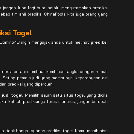
a jangan lupa lagi buat selalu mengutamakan prediksi
Sebab tim ahli prediksi ChinaPools kita juga orang yang
ksi Togel
u Domino4D ingin mengajak anda untuk melihat
prediksi
i serta berani membuat kombinasi angka dengan rumus
. Setiap pemain judi yang mempunyai kepercayaan diri
i prediksi yang diperoleh.
 judi togel
. Memilih salah satu situs togel yang dikira
maka ikutilah prediksinya terus menerus, jangan berubah
 tidak hanya layanan prediksi togel. Kamu masih bisa