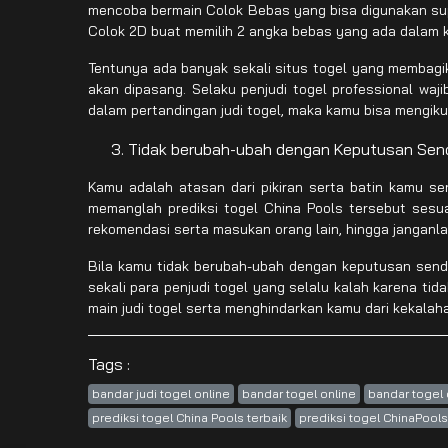
mencoba bermain Colok Bebas yang bisa digunakan supa
Colok 2D buat memilih 2 angka bebas yang ada dalam 
Tentunya ada banyak sekali situs togel yang membagi
akan dipasang. Selaku penjudi togel professional waj
dalam pertandingan judi togel, maka kamu bisa mengik
Tidak berubah-ubah dengan Keputusan Send
Kamu adalah atasan dari pikiran serta batin kamu sen
memanglah prediksi togel China Pools tersebut sesu
rekomendasi serta masukan orang lain, hingga janganla
Bila kamu tidak berubah-ubah dengan keputusan sendir
sekali para penjudi togel yang selalu kalah karena t
main judi togel serta menghindarkan kamu dari kekalah
Tags :
bandar judi togel online
bandar togel online
bandar togel 
prediksi togel China Pools terbaik
prediksi togel ChinaPools 