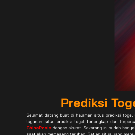
Prediksi Tog
Selamat datang buat di halaman situs prediksi togel 
layanan situs prediksi togel terlengkap dan terp
ChinaPools
dengan akurat. Sekarang ini sudah banya
saat akan memasang taruhan. Setiap situs yang meny