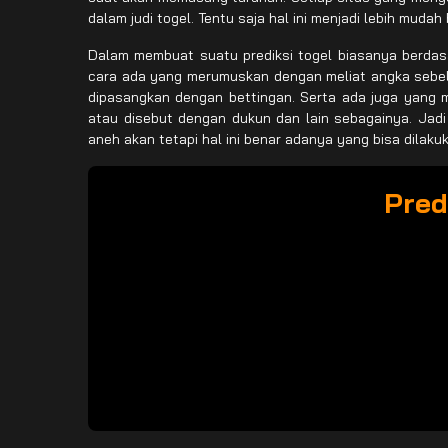
dalam judi togel. Tentu saja hal ini menjadi lebih muda
Dalam membuat suatu prediksi togel biasanya berda
cara ada yang merumuskan dengan meliat angka sebe
dipasangkan dengan bettingan. Serta ada juga yang
atau disebut dengan dukun dan lain sebagainya. Jad
aneh akan tetapi hal ini benar adanya yang bisa dilaku
Pred