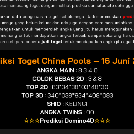
h bila memasang togel dengan melihat prediksi dari situssite sehingg
sarkan data pengeluaran togel sebelumnya. Jadi merumuskan
predi
lumnya yang belum keluar dan ada juga dengan cara menjumlahkan 
 mengaitkan untuk memperoleh angka yang jitu harus menggunakan 
i memang untuk mendapatkan angka terbaik sampai sekarang harus
kan oleh para pecinta
judi togel
untuk mendapatkan angka jitu agar 
iksi Togel China Pools – 16 Juni
ANGKA MAIN
:
8 3 4 0
COLOK BEBAS 2D
:
3 & 8
TOP 2D
:
83*34*38*03*48*30
TOP 3D
:
340*038*834*408*083
SHIO
:
KELINCI
ANGKA TWINS
:
00
☆☆☆
Prediksi Domino4D
☆☆☆