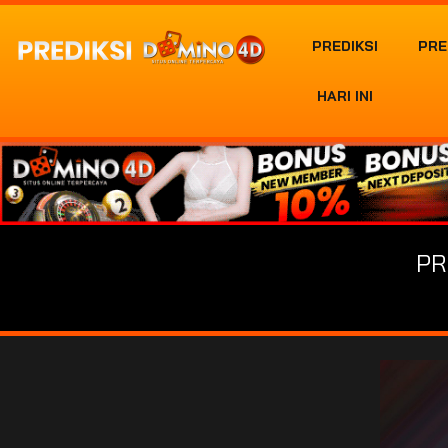
PREDIKSI
PRE
HARI INI
PR