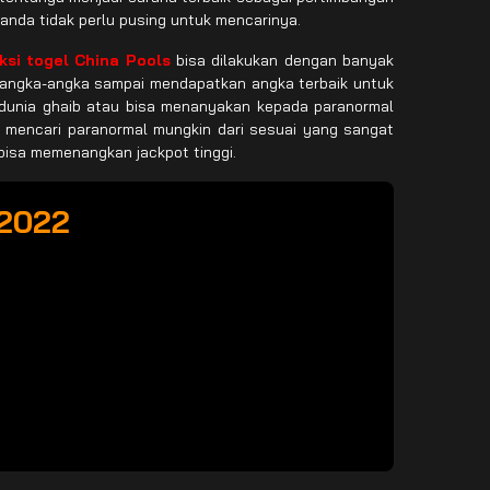
a anda tidak perlu pusing untuk mencarinya.
ksi togel China Pools
bisa dilakukan dengan banyak
angka-angka sampai mendapatkan angka terbaik untuk
dunia ghaib atau bisa menanyakan kepada paranormal
 mencari paranormal mungkin dari sesuai yang sangat
bisa memenangkan jackpot tinggi.
 2022