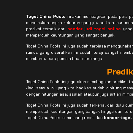
Togel China Pools
ini akan membagikan pada para pem
menemukan angka keluaran yang jitu serta rumus men
prediksi terbaik dari
bandar judi togel online
yang 
memperoleh keuntungan yang sangat banyak.
Togel China Pools ini juga sudah terbiasa menggunaka
rumus yang diserahkan ini sudah teruji sangat memb
membantu para pemain buat meraihnya.
Predik
Togel China Pools ini juga akan membagikan prediksi to
Jadi semua ini yang kita bagikan sudah dihitung mema
dengan hitungan asal asalan ataupun juga artian mi
Togel China Pools ini juga sudah terkenal dari dulu o
memperoleh keuntungan yang banyak hingga dari itu s
togel China Pools ini memang resmi dari
bandar togel