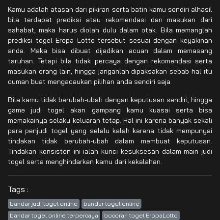
Kamu adalah atasan dari pikiran serta batin kamu sendiri alhasil
bila terdapat prediksi atau rekomendasi dan masukan dari
sahabat, maka harus diolah dulu dalam otak. Bila memanglah
prediksi togel Eropa Lotto tersebut sesuai dengan keyakinan
anda. Maka bisa dibuat dijadikan acuan dalam memasang
taruhan. Tetapi bila tidak percaya dengan rekomendasi serta
masukan orang lain, hingga janganlah dipaksakan sebab hal itu
cuman buat mengacaukan pilihan anda sendiri saja.
Bila kamu tidak berubah-ubah dengan keputusan sendiri, hingga
game judi togel akan gampang kamu kuasai serta bisa
memakainya selaku keluaran tetap. Hal ini karena banyak sekali
para penjudi togel yang selalu kalah karena tidak mempunyai
tindakan tidak berubah-ubah dalam membuat keputusan.
Tindakan konsisten ini ialah kunci kesuksesan dalam main judi
togel serta menghindarkan kamu dari kekalahan.
Tags :
bandar judi togel online
bandar togel online
bandar togel online terpercaya
bocoran togel EropaLotto