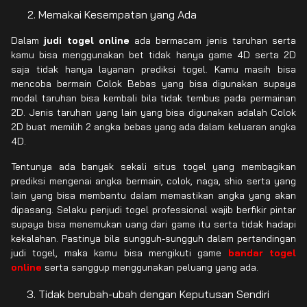
Memakai Kesempatan yang Ada
Dalam
judi togel online
ada bermacam jenis taruhan serta
kamu bisa menggunakan bet tidak hanya game 4D serta 2D
saja tidak hanya layanan prediksi togel. Kamu masih bisa
mencoba bermain Colok Bebas yang bisa digunakan supaya
modal taruhan bisa kembali bila tidak tembus pada permainan
2D. Jenis taruhan yang lain yang bisa digunakan adalah Colok
2D buat memilih 2 angka bebas yang ada dalam keluaran angka
4D.
Tentunya ada banyak sekali situs togel yang membagikan
prediksi mengenai angka bermain, colok, naga, shio serta yang
lain yang bisa membantu dalam memastikan angka yang akan
dipasang. Selaku penjudi togel professional wajib berfikir pintar
supaya bisa menemukan uang dari game itu serta tidak hadapi
kekalahan. Pastinya bila sungguh-sungguh dalam pertandingan
judi togel, maka kamu bisa mengikuti game
bandar togel
online
serta sanggup menggunakan peluang yang ada.
Tidak berubah-ubah dengan Keputusan Sendiri