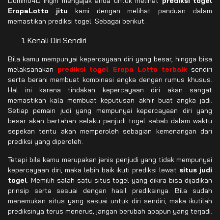
Domino4D ingin mengajak anda untuk melihat
prediksi togel
EropaLotto jitu
kami dengan melihat panduan dalam
memastikan prediksi togel. Sebagai berikut.
Kenali Diri Sendiri
Bila kamu mempunyai kepercayaan diri yang besar, hingga bisa
melaksanakan
prediksi togel Eropa Lotto terbaik
sendiri
serta berani membuat kombinasi angka dengan rumus khusus.
Hal ini karena tindakan kepercayaan diri akan sangat
memastikan kala membuat keputusan akhir buat angka jadi.
Setiap pemain judi yang mempunyai kepercayaan diri yang
besar akan bertahan selaku penjudi togel sebab dalam waktu
sepekan tentu akan memperoleh sebagian kemenangan dari
prediksi yang diperoleh.
Tetapi bila kamu merupakan jenis penjudi yang tidak mempunyai
kepercayaan diri, maka lebih baik ikuti prediksi lewat
situs judi
togel
. Memilih salah satu situs togel yang dikira bisa dijadikan
prinsip serta sesuai dengan hasil prediksinya. Bila sudah
menemukan situs yang sesuai untuk diri sendiri, maka ikutilah
prediksinya terus menerus, jangan berubah apapun yang terjadi.