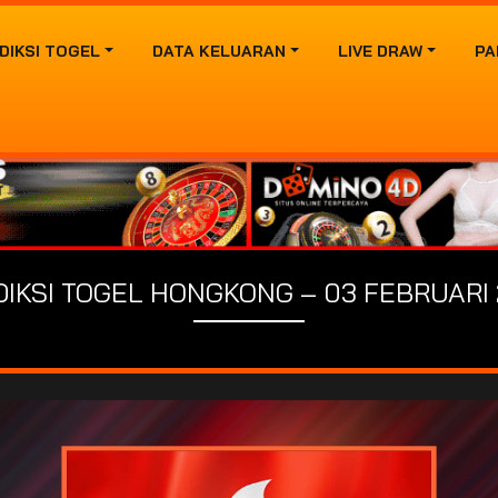
DIKSI TOGEL
DATA KELUARAN
LIVE DRAW
PA
IKSI TOGEL HONGKONG – 03 FEBRUARI