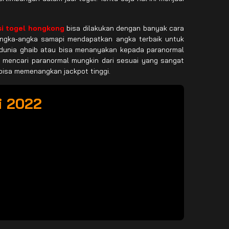
si togel hongkong
bisa dilakukan dengan banyak cara
ngka-angka samapi mendapatkan angka terbaik untuk
dunia ghaib atau bisa menanyakan kepada paranormal
 mencari paranormal mungkin dari sesuai yang sangat
bisa memenangkan jackpot tinggi.
i 2022