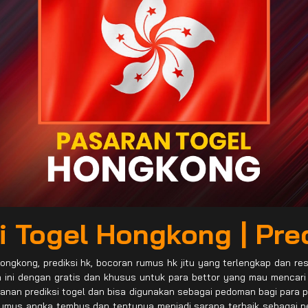
i Togel Hongkong | Pre
ongkong, prediksi hk, bocoran rumus hk jitu yang terlengkap dan resm
 ini dengan gratis dan khusus untuk para bettor yang mau mencar
anan prediksi togel dan bisa digunakan sebagai pedoman bagi para 
us angka tembus dan tentunya menjadi sarana terbaik sebagai pert