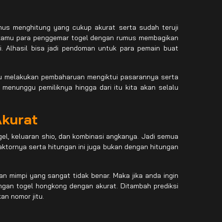
mus menghitung yang cukup akurat serta sudah teruji
u kamu para penggemar togel dengan rumus membagikan
i. Alhasil bisa jadi pendoman untuk para pemain buat
alu melakukan pembaharuan mengiktui pasarannya serta
enunggu pemiliknya hingga dari itu kita akan selalu
Akurat
ogel, keluaran shio, dan kombinasi angkanya. Jadi semua
aktornya serta hitungan ini juga bukan dengan hitungan
n mimpi yang sangat tidak benar. Maka jika anda ingin
gan togel hongkong dengan akurat. Ditambah prediksi
an nomor jitu.