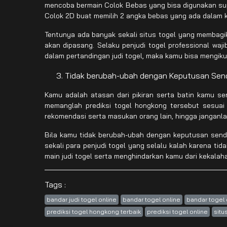
mencoba bermain Colok Bebas yang bisa digunakan supa
Colok 2D buat memilih 2 angka bebas yang ada dalam 
Tentunya ada banyak sekali situs togel yang membagi
akan dipasang. Selaku penjudi togel professional waj
dalam pertandingan judi togel, maka kamu bisa mengik
Tidak berubah-ubah dengan Keputusan Send
Kamu adalah atasan dari pikiran serta batin kamu sen
memanglah prediksi togel hongkong tersebut sesuai
rekomendasi serta masukan orang lain, hingga janganla
Bila kamu tidak berubah-ubah dengan keputusan sendir
sekali para penjudi togel yang selalu kalah karena t
main judi togel serta menghindarkan kamu dari kekalah
Tags :
bandar judi togel online
bandar togel online
bandar togel 
prediksi togel hongkong terbaik
prediksi togel online
situ