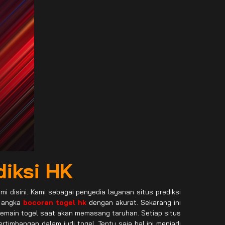
diksi HK
i disini. Kami sebagai penyedia layanan situs prediksi
i angka
bocoran togel hk
dengan akurat. Sekarang ini
pemain togel saat akan memasang taruhan. Setiap situs
imbangan dalam judi togel. Tentu saja hal ini menjadi