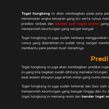
Togel hongkong
ini akan membagikan pada para pema
menemukan angka keluaran yang jitu serta rumus men
prediksi terbaik dari
bandar judi togel online
yang 
memperoleh keuntungan yang sangat banyak.
Togel hongkong ini juga sudah terbiasa menggunakan 
rumus yang diserahkan ini sudah teruji sangat memb
membantu para pemain buat meraihnya.
Predi
Togel hongkong ini juga akan membagikan prediksi togel
ini yang kita bagikan sudah dihitung memakai hitungan
asal asalan ataupun juga artian mimpi yang cuma me
Togel hongkong ini juga sudah terkenal dari dulu ole
memperoleh keuntungan yang banyak hingga dari itu 
togel hongkong ini memang resmi dari
bandar togel o