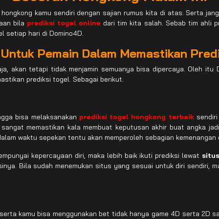
ongkong kamu sendiri dengan sajian rumus kita di atas. Serta jang
aan bila
prediksi togel online
dari tim kita salah. Sebab tim ahli 
el setiap hari di Domino4D.
Untuk Pemain Dalam Memastikan Predi
ja, akan tetapi tidak menjamin semuanya bisa dipercaya. Oleh it
tikan prediksi togel. Sebagai berikut.
ingga bisa melaksanakan
prediksi togel hongkong terbaik
sendiri
an sangat memastikan kala membuat keputusan akhir buat angka jadi
dalam waktu sepekan tentu akan memperoleh sebagian kemenangan dar
mpunyai kepercayaan diri, maka lebih baik ikuti prediksi lewat
situs
ksinya. Bila sudah menemukan situs yang sesuai untuk diri sendiri, 
erta kamu bisa menggunakan bet tidak hanya game 4D serta 2D saja