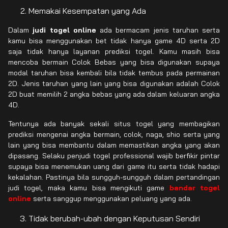
Memakai Kesempatan yang Ada
Dalam
judi togel online
ada bermacam jenis taruhan serta
kamu bisa menggunakan bet tidak hanya game 4D serta 2D
saja tidak hanya layanan prediksi togel. Kamu masih bisa
mencoba bermain Colok Bebas yang bisa digunakan supaya
modal taruhan bisa kembali bila tidak tembus pada permainan
2D. Jenis taruhan yang lain yang bisa digunakan adalah Colok
2D buat memilih 2 angka bebas yang ada dalam keluaran angka
4D.
Tentunya ada banyak sekali situs togel yang membagikan
prediksi mengenai angka bermain, colok, naga, shio serta yang
lain yang bisa membantu dalam memastikan angka yang akan
dipasang. Selaku penjudi togel professional wajib berfikir pintar
supaya bisa menemukan uang dari game itu serta tidak hadapi
kekalahan. Pastinya bila sungguh-sungguh dalam pertandingan
judi togel, maka kamu bisa mengikuti game
bandar togel
online
serta sanggup menggunakan peluang yang ada.
Tidak berubah-ubah dengan Keputusan Sendiri