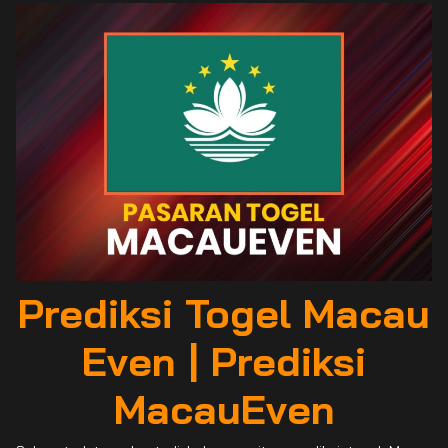
Prediksi Togel Macau
Even | Prediksi
MacauEven