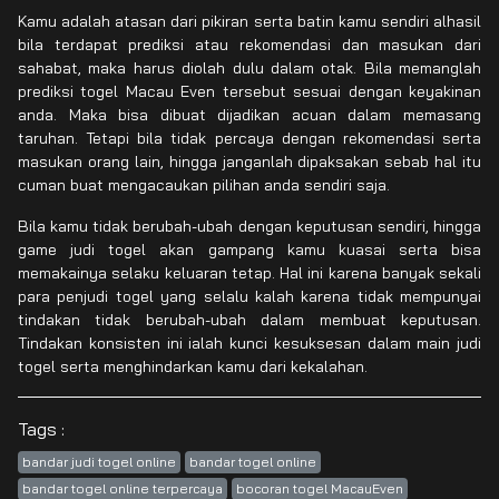
Kamu adalah atasan dari pikiran serta batin kamu sendiri alhasil
bila terdapat prediksi atau rekomendasi dan masukan dari
sahabat, maka harus diolah dulu dalam otak. Bila memanglah
prediksi togel Macau Even tersebut sesuai dengan keyakinan
anda. Maka bisa dibuat dijadikan acuan dalam memasang
taruhan. Tetapi bila tidak percaya dengan rekomendasi serta
masukan orang lain, hingga janganlah dipaksakan sebab hal itu
cuman buat mengacaukan pilihan anda sendiri saja.
Bila kamu tidak berubah-ubah dengan keputusan sendiri, hingga
game judi togel akan gampang kamu kuasai serta bisa
memakainya selaku keluaran tetap. Hal ini karena banyak sekali
para penjudi togel yang selalu kalah karena tidak mempunyai
tindakan tidak berubah-ubah dalam membuat keputusan.
Tindakan konsisten ini ialah kunci kesuksesan dalam main judi
togel serta menghindarkan kamu dari kekalahan.
Tags :
bandar judi togel online
bandar togel online
bandar togel online terpercaya
bocoran togel MacauEven