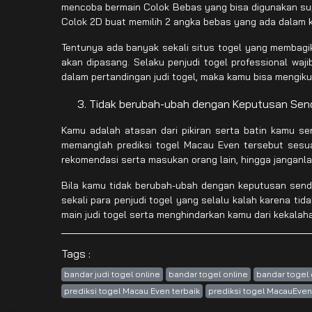
mencoba bermain Colok Bebas yang bisa digunakan supa
Colok 2D buat memilih 2 angka bebas yang ada dalam 
Tentunya ada banyak sekali situs togel yang membagi
akan dipasang. Selaku penjudi togel professional waj
dalam pertandingan judi togel, maka kamu bisa mengik
Tidak berubah-ubah dengan Keputusan Send
Kamu adalah atasan dari pikiran serta batin kamu sen
memanglah prediksi togel Macau Even tersebut sesua
rekomendasi serta masukan orang lain, hingga janganla
Bila kamu tidak berubah-ubah dengan keputusan sendir
sekali para penjudi togel yang selalu kalah karena t
main judi togel serta menghindarkan kamu dari kekalah
Tags :
bandar judi togel online
bandar togel online
bandar togel 
prediksi togel Macau Even terbaik
prediksi togel MacauEven 