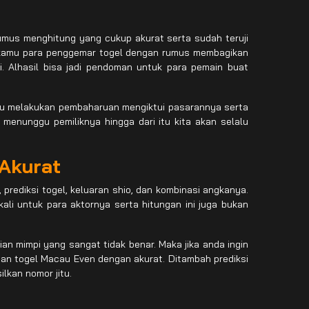
rumus menghitung yang cukup akurat serta sudah teruji
u kamu para penggemar togel dengan rumus membagikan
i. Alhasil bisa jadi pendoman untuk para pemain buat
lalu melakukan pembaharuan mengiktui pasarannya serta
enunggu pemiliknya hingga dari itu kita akan selalu
 Akurat
prediksi togel, keluaran shio, dan kombinasi angkanya.
ali untuk para aktornya serta hitungan ini juga bukan
an mimpi yang sangat tidak benar. Maka jika anda ingin
an togel Macau Even dengan akurat. Ditambah prediksi
lkan nomor jitu.