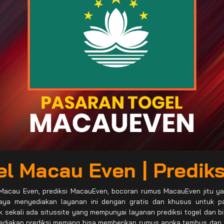
el Macau Even | Predi
 Macau Even, prediksi MacauEven, bocoran rumus MacauEven jitu yan
ercaya menyediakan layanan ini dengan gratis dan khusus untuk
k sekali ada situssite yang mempunyai layanan prediksi togel dan 
ediakan prediksi memang bisa memberikan rumus angka tembus dan t