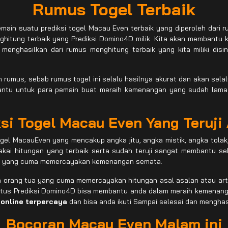
Rumus Togel Terbaik
ain suatu prediksi togel Macau Even terbaik yang diperoleh dari 
ghitung terbaik yang Prediksi Domino4D milik. Kita akan membant
menghasilkan dari rumus menghitung terbaik yang kita miliki disin
 rumus, sebab rumus togel ini selalu hasilnya akurat dan akan se
antu untuk para pemain buat meraih kemenangan yang sudah lama m
si Togel Macau Even Yang Teruji
gel MacauEven yang mencakup angka jitu, angka mistik, angka tolak, 
kai hitungan yang terbaik serta sudah teruji sangat membantu sek
mpi yang cuma memercayakan kemenangan semata.
eh orang tua yang cuma memercayakan hitungan asal asalan atau arti
itus Prediksi Domino4D bisa membantu anda dalam meraih kemenang
 online terpercaya
dan bisa anda ikuti Sampai selesai dan menghasi
Bocoran Macau Even Malam ini