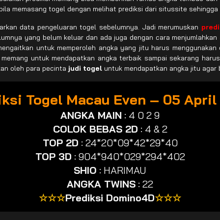
h bila memasang togel dengan melihat prediksi dari situssite sehingg
sarkan data pengeluaran togel sebelumnya. Jadi merumuskan
pred
lumnya yang belum keluar dan ada juga dengan cara menjumlahkan 
 mengaitkan untuk memperoleh angka yang jitu harus menggunakan 
i memang untuk mendapatkan angka terbaik sampai sekarang harus
kan oleh para pecinta
judi togel
untuk mendapatkan angka jitu agar 
iksi Togel Macau Even – 05 April
ANGKA MAIN
:
4 0 2 9
COLOK BEBAS 2D
:
4 & 2
TOP 2D
:
24*20*09*42*29*40
TOP 3D
:
904*940*029*294*402
SHIO
:
HARIMAU
ANGKA TWINS
:
22
☆☆☆
Prediksi Domino4D
☆☆☆