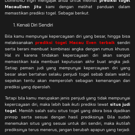
Domino4D ingin mengajak anda untuk melihat
prediksi togel
MacauEven jitu
kami dengan melihat panduan dalam
memastikan prediksi togel. Sebagai berikut.
Kenali Diri Sendiri
Bila kamu mempunyai kepercayaan diri yang besar, hingga bisa
melaksanakan
prediksi togel Macau Even terbaik
sendiri
serta berani membuat kombinasi angka dengan rumus khusus.
Hal ini karena tindakan kepercayaan diri akan sangat
memastikan kala membuat keputusan akhir buat angka jadi.
Setiap pemain judi yang mempunyai kepercayaan diri yang
besar akan bertahan selaku penjudi togel sebab dalam waktu
sepekan tentu akan memperoleh sebagian kemenangan dari
prediksi yang diperoleh.
Tetapi bila kamu merupakan jenis penjudi yang tidak mempunyai
kepercayaan diri, maka lebih baik ikuti prediksi lewat
situs judi
togel
. Memilih salah satu situs togel yang dikira bisa dijadikan
prinsip serta sesuai dengan hasil prediksinya. Bila sudah
menemukan situs yang sesuai untuk diri sendiri, maka ikutilah
prediksinya terus menerus, jangan berubah apapun yang terjadi.