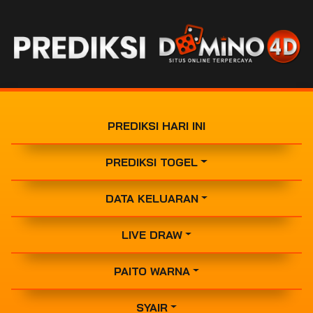
PREDIKSI HARI INI
PREDIKSI TOGEL
DATA KELUARAN
LIVE DRAW
PAITO WARNA
SYAIR