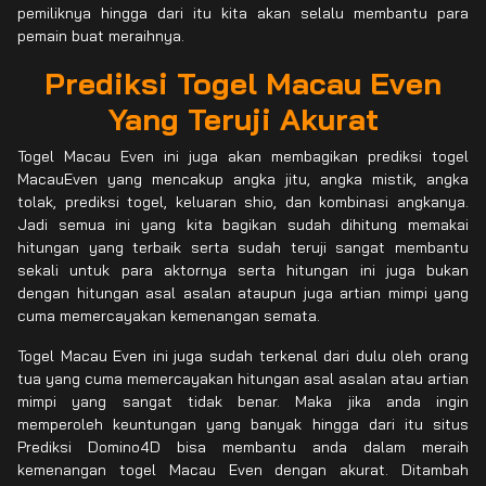
pemiliknya hingga dari itu kita akan selalu membantu para
pemain buat meraihnya.
Prediksi Togel Macau Even
Yang Teruji Akurat
Togel Macau Even ini juga akan membagikan prediksi togel
MacauEven yang mencakup angka jitu, angka mistik, angka
tolak, prediksi togel, keluaran shio, dan kombinasi angkanya.
Jadi semua ini yang kita bagikan sudah dihitung memakai
hitungan yang terbaik serta sudah teruji sangat membantu
sekali untuk para aktornya serta hitungan ini juga bukan
dengan hitungan asal asalan ataupun juga artian mimpi yang
cuma memercayakan kemenangan semata.
Togel Macau Even ini juga sudah terkenal dari dulu oleh orang
tua yang cuma memercayakan hitungan asal asalan atau artian
mimpi yang sangat tidak benar. Maka jika anda ingin
memperoleh keuntungan yang banyak hingga dari itu situs
Prediksi Domino4D bisa membantu anda dalam meraih
kemenangan togel Macau Even dengan akurat. Ditambah