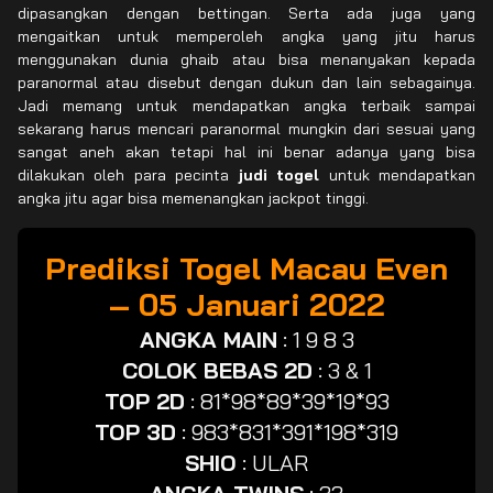
dipasangkan dengan bettingan. Serta ada juga yang
mengaitkan untuk memperoleh angka yang jitu harus
menggunakan dunia ghaib atau bisa menanyakan kepada
paranormal atau disebut dengan dukun dan lain sebagainya.
Jadi memang untuk mendapatkan angka terbaik sampai
sekarang harus mencari paranormal mungkin dari sesuai yang
sangat aneh akan tetapi hal ini benar adanya yang bisa
dilakukan oleh para pecinta
judi togel
untuk mendapatkan
angka jitu agar bisa memenangkan jackpot tinggi.
Prediksi Togel Macau Even
– 05 Januari 2022
ANGKA MAIN
:
1 9 8 3
COLOK BEBAS 2D
:
3 & 1
TOP 2D
:
81*98*89*39*19*93
TOP 3D
:
983*831*391*198*319
SHIO
:
ULAR