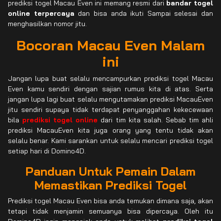
prediksi togel Macau Even ini memang resmi dari
bandar togel
online terpercaya
dan bisa anda ikuti Sampai selesai dan
menghasilkan nomor jitu.
Bocoran Macau Even Malam
ini
Jangan lupa buat selalu mencampurkan prediksi togel Macau
Even kamu sendiri dengan sajian rumus kita di atas. Serta
jangan lupa lagi buat selalu mengutamakan prediksi MacauEven
jitu sendiri supaya tidak terdapat penyanggahan kekecewaan
bila
prediksi togel online
dari tim kita salah. Sebab tim ahli
prediksi MacauEven kita juga orang yang tentu tidak akan
selalu benar. Kami sarankan untuk selalu mencari prediksi togel
setiap hari di Domino4D.
Panduan Untuk Pemain Dalam
Memastikan Prediksi Togel
Prediksi togel Macau Even bisa anda temukan dimana saja, akan
tetapi tidak menjamin semuanya bisa dipercaya. Oleh itu