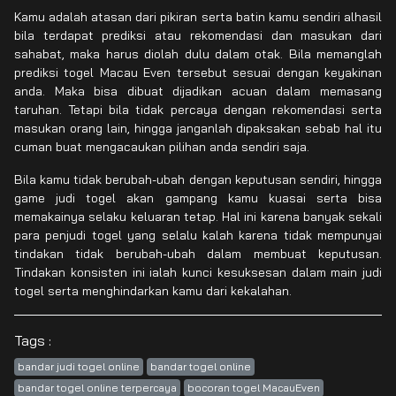
Kamu adalah atasan dari pikiran serta batin kamu sendiri alhasil
bila terdapat prediksi atau rekomendasi dan masukan dari
sahabat, maka harus diolah dulu dalam otak. Bila memanglah
prediksi togel Macau Even tersebut sesuai dengan keyakinan
anda. Maka bisa dibuat dijadikan acuan dalam memasang
taruhan. Tetapi bila tidak percaya dengan rekomendasi serta
masukan orang lain, hingga janganlah dipaksakan sebab hal itu
cuman buat mengacaukan pilihan anda sendiri saja.
Bila kamu tidak berubah-ubah dengan keputusan sendiri, hingga
game judi togel akan gampang kamu kuasai serta bisa
memakainya selaku keluaran tetap. Hal ini karena banyak sekali
para penjudi togel yang selalu kalah karena tidak mempunyai
tindakan tidak berubah-ubah dalam membuat keputusan.
Tindakan konsisten ini ialah kunci kesuksesan dalam main judi
togel serta menghindarkan kamu dari kekalahan.
Tags :
bandar judi togel online
bandar togel online
bandar togel online terpercaya
bocoran togel MacauEven