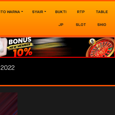
ITO WARNA
SYAIR
BUKTI
RTP
TABLE
JP
SLOT
SHIO
 2022