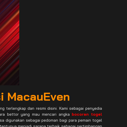
ksi MacauEven
g terlengkap dan resmi disini. Kami sebagai penyedia
 para bettor yang mau mencari angka
bocoran togel
bisa digunakan sebagai pedoman bagi para pemain togel
entunya menjadi sarana terbaik sebagai pertimbangan