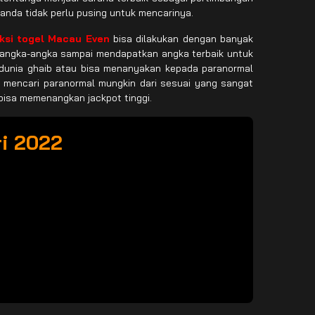
a anda tidak perlu pusing untuk mencarinya.
iksi togel Macau Even
bisa dilakukan dengan banyak
angka-angka sampai mendapatkan angka terbaik untuk
dunia ghaib atau bisa menanyakan kepada paranormal
 mencari paranormal mungkin dari sesuai yang sangat
bisa memenangkan jackpot tinggi.
ri 2022