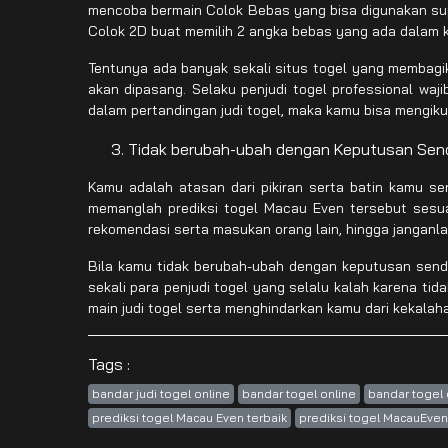
mencoba bermain Colok Bebas yang bisa digunakan supa
Colok 2D buat memilih 2 angka bebas yang ada dalam 
Tentunya ada banyak sekali situs togel yang membagi
akan dipasang. Selaku penjudi togel professional waj
dalam pertandingan judi togel, maka kamu bisa mengik
Tidak berubah-ubah dengan Keputusan Send
Kamu adalah atasan dari pikiran serta batin kamu sen
memanglah prediksi togel Macau Even tersebut sesua
rekomendasi serta masukan orang lain, hingga janganla
Bila kamu tidak berubah-ubah dengan keputusan sendir
sekali para penjudi togel yang selalu kalah karena t
main judi togel serta menghindarkan kamu dari kekalah
Tags :
bandar judi togel online
bandar togel online
bandar togel 
prediksi togel Macau Even terbaik
prediksi togel MacauEven 