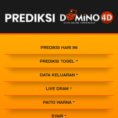
PREDIKSI HARI INI
PREDIKSI TOGEL
DATA KELUARAN
LIVE DRAW
PAITO WARNA
SYAIR