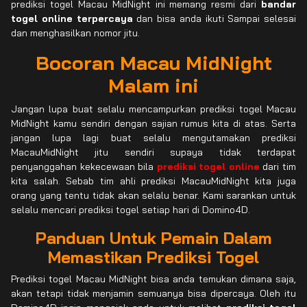
prediksi togel Macau MidNight ini memang resmi dari
bandar
togel online terpercaya
dan bisa anda ikuti Sampai selesai
dan menghasilkan nomor jitu.
Bocoran Macau MidNight
Malam ini
Jangan lupa buat selalu mencampurkan prediksi togel Macau
MidNight kamu sendiri dengan sajian rumus kita di atas. Serta
jangan lupa lagi buat selalu mengutamakan prediksi
MacauMidNight jitu sendiri supaya tidak terdapat
penyanggahan kekecewaan bila
prediksi togel online
dari tim
kita salah. Sebab tim ahli prediksi MacauMidNight kita juga
orang yang tentu tidak akan selalu benar. Kami sarankan untuk
selalu mencari prediksi togel setiap hari di Domino4D.
Panduan Untuk Pemain Dalam
Memastikan Prediksi Togel
Prediksi togel Macau MidNight bisa anda temukan dimana saja,
akan tetapi tidak menjamin semuanya bisa dipercaya. Oleh itu