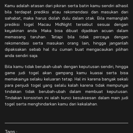
Kamu adalah atasan dari pikiran serta batin kamu sendiri alhasil
bila terdapat prediksi atau rekomendasi dan masukan dari
sahabat, maka harus diolah dulu dalam otak. Bila memanglah
prediksi togel Macau MidNight tersebut sesuai dengan
keyakinan anda. Maka bisa dibuat dijadikan acuan dalam
memasang taruhan. Tetapi bila tidak percaya dengan
rekomendasi serta masukan orang lain, hingga janganlah
dipaksakan sebab hal itu cuman buat mengacaukan pilihan
anda sendiri saja.
Bila kamu tidak berubah-ubah dengan keputusan sendiri, hingga
game judi togel akan gampang kamu kuasai serta bisa
memakainya selaku keluaran tetap. Hal ini karena banyak sekali
para penjudi togel yang selalu kalah karena tidak mempunyai
tindakan tidak berubah-ubah dalam membuat keputusan.
Tindakan konsisten ini ialah kunci kesuksesan dalam main judi
togel serta menghindarkan kamu dari kekalahan.
Tags :