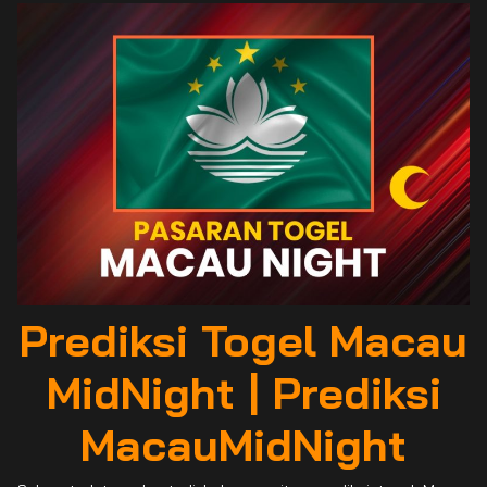
Prediksi Togel Macau
MidNight | Prediksi
MacauMidNight