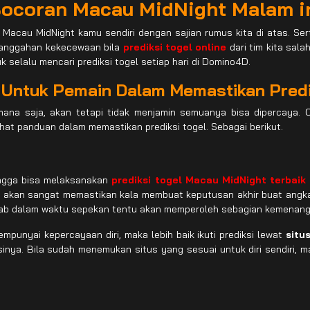
ocoran Macau MidNight Malam i
Macau MidNight kamu sendiri dengan sajian rumus kita di atas. Ser
nyanggahan kekecewaan bila
prediksi togel online
dari tim kita sala
k selalu mencari prediksi togel setiap hari di Domino4D.
Untuk Pemain Dalam Memastikan Predi
mana saja, akan tetapi tidak menjamin semuanya bisa dipercaya. 
at panduan dalam memastikan prediksi togel. Sebagai berikut.
ingga bisa melaksanakan
prediksi togel Macau MidNight terbaik
ri akan sangat memastikan kala membuat keputusan akhir buat angk
ebab dalam waktu sepekan tentu akan memperoleh sebagian kemenangan
mpunyai kepercayaan diri, maka lebih baik ikuti prediksi lewat
situs
ksinya. Bila sudah menemukan situs yang sesuai untuk diri sendiri, 