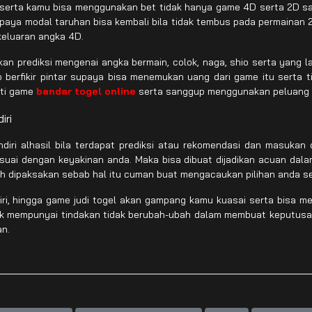
erta kamu bisa menggunakan bet tidak hanya game 4D serta 2D saja
ya modal taruhan bisa kembali bila tidak tembus pada permainan 2
keluaran angka 4D.
kan prediksi mengenai angka bermain, colok, naga, shio serta yang
ib berfikir pintar supaya bisa menemukan uang dari game itu serta 
uti game
bandar togel online
serta sanggup menggunakan peluang 
iri
diri alhasil bila terdapat prediksi atau rekomendasi dan masukan 
suai dengan keyakinan anda. Maka bisa dibuat dijadikan acuan dala
h dipaksakan sebab hal itu cuman buat mengacaukan pilihan anda sen
i, hingga game judi togel akan gampang kamu kuasai serta bisa me
idak mempunyai tindakan tidak berubah-ubah dalam membuat keputusan
an.