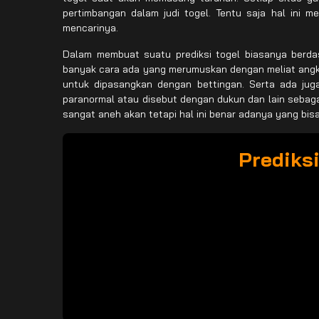
pertimbangan dalam judi togel. Tentu saja hal ini m
mencarinya.
Dalam membuat suatu prediksi togel biasanya berd
banyak cara ada yang merumuskan dengan meliat angk
untuk dipasangkan dengan bettingan. Serta ada ju
paranormal atau disebut dengan dukun dan lain sebag
sangat aneh akan tetapi hal ini benar adanya yang bis
Prediks