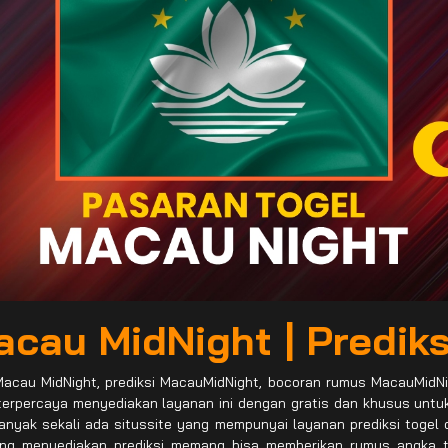
Macau MidNight | Predik
Macau MidNight, prediksi MacauMidNight, bocoran rumus MacauMidNigh
n terpercaya menyediakan layanan ini dengan gratis dan khusus unt
banyak sekali ada situssite yang mempunyai layanan prediksi togel
ang menyediakan prediksi memang bisa memberikan rumus angka t