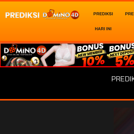
PREDIKSI
PRE
HARI INI
PREDI