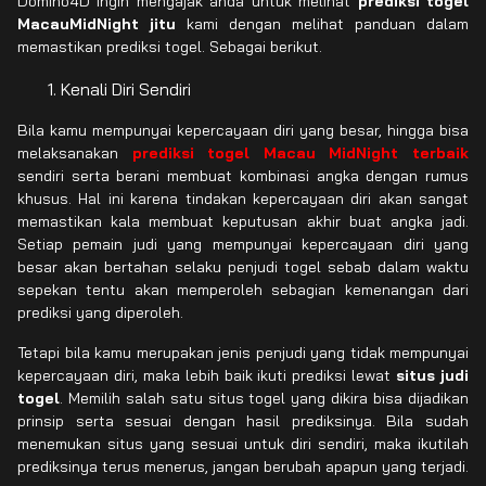
Domino4D ingin mengajak anda untuk melihat
prediksi togel
MacauMidNight jitu
kami dengan melihat panduan dalam
memastikan prediksi togel. Sebagai berikut.
Kenali Diri Sendiri
Bila kamu mempunyai kepercayaan diri yang besar, hingga bisa
melaksanakan
prediksi togel Macau MidNight terbaik
sendiri serta berani membuat kombinasi angka dengan rumus
khusus. Hal ini karena tindakan kepercayaan diri akan sangat
memastikan kala membuat keputusan akhir buat angka jadi.
Setiap pemain judi yang mempunyai kepercayaan diri yang
besar akan bertahan selaku penjudi togel sebab dalam waktu
sepekan tentu akan memperoleh sebagian kemenangan dari
prediksi yang diperoleh.
Tetapi bila kamu merupakan jenis penjudi yang tidak mempunyai
kepercayaan diri, maka lebih baik ikuti prediksi lewat
situs judi
togel
. Memilih salah satu situs togel yang dikira bisa dijadikan
prinsip serta sesuai dengan hasil prediksinya. Bila sudah
menemukan situs yang sesuai untuk diri sendiri, maka ikutilah
prediksinya terus menerus, jangan berubah apapun yang terjadi.