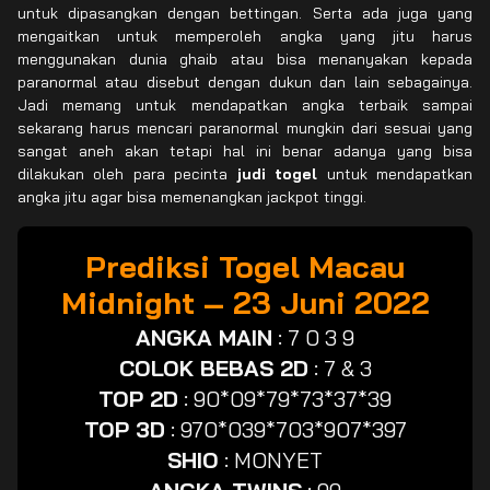
untuk dipasangkan dengan bettingan. Serta ada juga yang
mengaitkan untuk memperoleh angka yang jitu harus
menggunakan dunia ghaib atau bisa menanyakan kepada
paranormal atau disebut dengan dukun dan lain sebagainya.
Jadi memang untuk mendapatkan angka terbaik sampai
sekarang harus mencari paranormal mungkin dari sesuai yang
sangat aneh akan tetapi hal ini benar adanya yang bisa
dilakukan oleh para pecinta
judi togel
untuk mendapatkan
angka jitu agar bisa memenangkan jackpot tinggi.
Prediksi Togel Macau
Midnight – 23 Juni 2022
ANGKA MAIN
:
7 0 3 9
COLOK BEBAS 2D
:
7 & 3
TOP 2D
:
90*09*79*73*37*39
TOP 3D
:
970*039*703*907*397
SHIO
:
MONYET