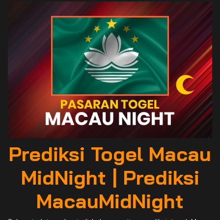
Prediksi Togel Macau
MidNight | Prediksi
MacauMidNight