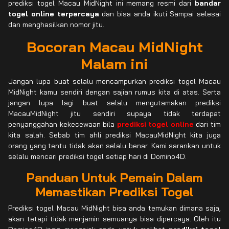
prediksi togel Macau MidNight ini memang resmi dari
bandar
togel online terpercaya
dan bisa anda ikuti Sampai selesai
dan menghasilkan nomor jitu.
Bocoran Macau MidNight
Malam ini
Jangan lupa buat selalu mencampurkan prediksi togel Macau
MidNight kamu sendiri dengan sajian rumus kita di atas. Serta
jangan lupa lagi buat selalu mengutamakan prediksi
MacauMidNight jitu sendiri supaya tidak terdapat
penyanggahan kekecewaan bila
prediksi togel online
dari tim
kita salah. Sebab tim ahli prediksi MacauMidNight kita juga
orang yang tentu tidak akan selalu benar. Kami sarankan untuk
selalu mencari prediksi togel setiap hari di Domino4D.
Panduan Untuk Pemain Dalam
Memastikan Prediksi Togel
Prediksi togel Macau MidNight bisa anda temukan dimana saja,
akan tetapi tidak menjamin semuanya bisa dipercaya. Oleh itu