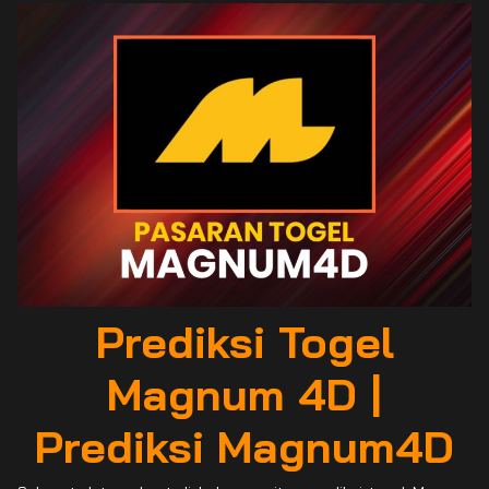
Prediksi Togel
Magnum 4D |
Prediksi Magnum4D