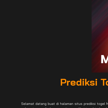
Prediksi 
Selamat datang buat di halaman situs prediksi togel