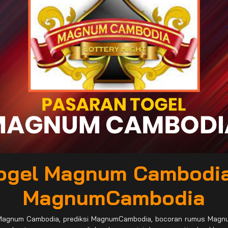
Togel Magnum Cambodia 
MagnumCambodia
 Magnum Cambodia, prediksi MagnumCambodia, bocoran rumus Magnum