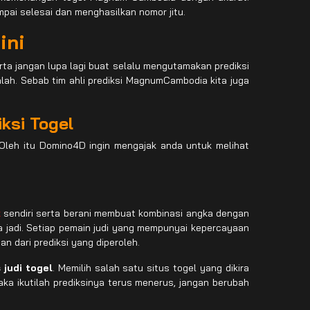
mpai selesai dan menghasilkan nomor jitu.
ini
ta jangan lupa lagi buat selalu mengutamakan prediksi
salah. Sebab tim ahli prediksi MagnumCambodia kita juga
ksi Togel
Oleh itu Domino4D ingin mengajak anda untuk melihat
k
sendiri serta berani membuat kombinasi angka dengan
a jadi. Setiap pemain judi yang mempunyai kepercayaan
 dari prediksi yang diperoleh.
 judi togel
. Memilih salah satu situs togel yang dikira
maka ikutilah prediksinya terus menerus, jangan berubah