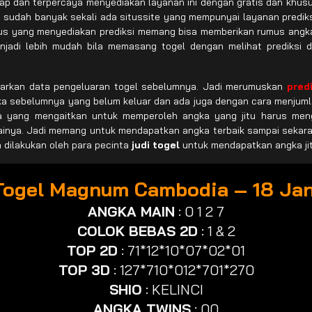
gkap dan terpercaya menyediakan layanan ini dengan gratis dan khu
i sudah banyak sekali ada situssite yang mempunyai layanan predik
tus yang menyediakan prediksi memang bisa memberikan rumus angka
enjadi lebih mudah bila memasang togel dengan melihat prediksi d
sarkan data pengeluaran togel sebelumnya. Jadi merumuskan
pred
a sebelumnya yang belum keluar dan ada juga dengan cara menjum
ga yang mengaitkan untuk memperoleh angka yang jitu harus me
ainya. Jadi memang untuk mendapatkan angka terbaik sampai sekara
a dilakukan oleh para pecinta
judi togel
untuk mendapatkan angka jit
 Togel Magnum Cambodia – 18 Jan
ANGKA MAIN
:
0 1 2 7
COLOK BEBAS 2D
:
1 & 2
TOP 2D
:
71*12*10*07*02*01
TOP 3D
:
127*710*012*701*270
SHIO
:
KELINCI
ANGKA TWINS
:
00