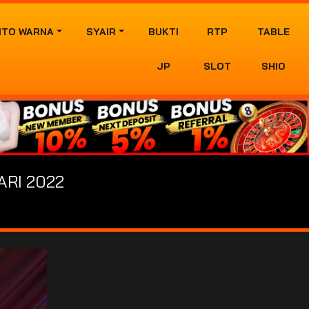
ITO WARNA
SYAIR
BUKTI
RTP
TABLE
JP
SLOT
SHIO
ARI 2022