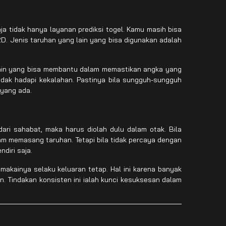
 tidak hanya layanan prediksi togel. Kamu masih bisa
D. Jenis taruhan yang lain yang bisa digunakan adalah
 lain yang bisa membantu dalam memastikan angka yang
tidak hadapi kekalahan. Pastinya bila sungguh-sungguh
yang ada.
dari sahabat, maka harus diolah dulu dalam otak. Bila
am memasang taruhan. Tetapi bila tidak percaya dengan
diri saja.
makainya selaku keluaran tetap. Hal ini karena banyak
. Tindakan konsisten ini ialah kunci kesuksesan dalam