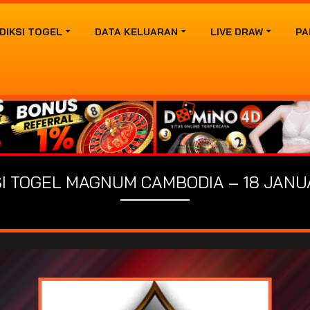
DIKSI TOGEL
DATA KELUARAN
LIVE DRAW
PA
I TOGEL MAGNUM CAMBODIA – 18 JANU