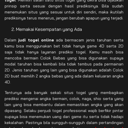
prinsip serta sesuai dengan hasil prediksinya. Bila sudah
menemukan situs yang sesuai untuk diri sendiri, maka ikutilah
prediksinya terus menerus, jangan berubah apapun yang terjadi.
Memakai Kesempatan yang Ada
Dalam
judi togel online
ada bermacam jenis taruhan serta
kamu bisa menggunakan bet tidak hanya game 4D serta 2D
saja tidak hanya layanan prediksi togel. Kamu masih bisa
mencoba bermain Colok Bebas yang bisa digunakan supaya
modal taruhan bisa kembali bila tidak tembus pada permainan
2D. Jenis taruhan yang lain yang bisa digunakan adalah Colok
2D buat memilih 2 angka bebas yang ada dalam keluaran angka
4D.
Tentunya ada banyak sekali situs togel yang membagikan
prediksi mengenai angka bermain, colok, naga, shio serta yang
lain yang bisa membantu dalam memastikan angka yang akan
dipasang. Selaku penjudi togel professional wajib berfikir pintar
supaya bisa menemukan uang dari game itu serta tidak hadapi
kekalahan. Pastinya bila sungguh-sungguh dalam pertandingan