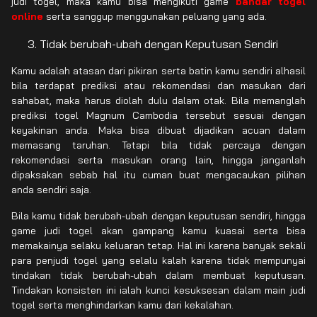
judi togel, maka kamu bisa mengikuti game
bandar togel
online
serta sanggup menggunakan peluang yang ada.
Tidak berubah-ubah dengan Keputusan Sendiri
Kamu adalah atasan dari pikiran serta batin kamu sendiri alhasil
bila terdapat prediksi atau rekomendasi dan masukan dari
sahabat, maka harus diolah dulu dalam otak. Bila memanglah
prediksi togel Magnum Cambodia tersebut sesuai dengan
keyakinan anda. Maka bisa dibuat dijadikan acuan dalam
memasang taruhan. Tetapi bila tidak percaya dengan
rekomendasi serta masukan orang lain, hingga janganlah
dipaksakan sebab hal itu cuman buat mengacaukan pilihan
anda sendiri saja.
Bila kamu tidak berubah-ubah dengan keputusan sendiri, hingga
game judi togel akan gampang kamu kuasai serta bisa
memakainya selaku keluaran tetap. Hal ini karena banyak sekali
para penjudi togel yang selalu kalah karena tidak mempunyai
tindakan tidak berubah-ubah dalam membuat keputusan.
Tindakan konsisten ini ialah kunci kesuksesan dalam main judi
togel serta menghindarkan kamu dari kekalahan.