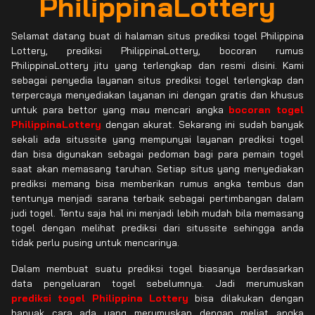
PhilippinaLottery
Selamat datang buat di halaman situs prediksi togel Philippina
Lottery, prediksi PhilippinaLottery, bocoran rumus
PhilippinaLottery jitu yang terlengkap dan resmi disini. Kami
sebagai penyedia layanan situs prediksi togel terlengkap dan
terpercaya menyediakan layanan ini dengan gratis dan khusus
untuk para bettor yang mau mencari angka
bocoran togel
PhilippinaLottery
dengan akurat. Sekarang ini sudah banyak
sekali ada situssite yang mempunyai layanan prediksi togel
dan bisa digunakan sebagai pedoman bagi para pemain togel
saat akan memasang taruhan. Setiap situs yang menyediakan
prediksi memang bisa memberikan rumus angka tembus dan
tentunya menjadi sarana terbaik sebagai pertimbangan dalam
judi togel. Tentu saja hal ini menjadi lebih mudah bila memasang
togel dengan melihat prediksi dari situssite sehingga anda
tidak perlu pusing untuk mencarinya.
Dalam membuat suatu prediksi togel biasanya berdasarkan
data pengeluaran togel sebelumnya. Jadi merumuskan
prediksi togel Philippina Lottery
bisa dilakukan dengan
banyak cara ada yang merumuskan dengan meliat angka