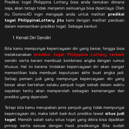
Prediksi togel Philippina Lottery bisa anda temukan dimana
saja, akan tetapi tidak menjamin semuanya bisa dipercaya. Oleh
itu Domino4D ingin mengajak anda untuk melihat
prediksi
togel PhilippinaLottery jitu
kami dengan melihat panduan
dalam memastikan prediksi togel. Sebagai berikut.
Kenali Diri Sendiri
Bila kamu mempunyai kepercayaan diri yang besar, hingga bisa
melaksanakan
prediksi togel Philippina Lottery terbaik
sendiri serta berani membuat kombinasi angka dengan rumus
khusus. Hal ini karena tindakan kepercayaan diri akan sangat
memastikan kala membuat keputusan akhir buat angka jadi.
Setiap pemain judi yang mempunyai kepercayaan diri yang
besar akan bertahan selaku penjudi togel sebab dalam waktu
sepekan tentu akan memperoleh sebagian kemenangan dari
prediksi yang diperoleh.
Tetapi bila kamu merupakan jenis penjudi yang tidak mempunyai
kepercayaan diri, maka lebih baik ikuti prediksi lewat
situs judi
togel
. Memilih salah satu situs togel yang dikira bisa dijadikan
prinsip serta sesuai dengan hasil prediksinya. Bila sudah