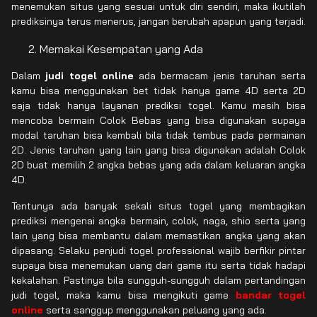
menemukan situs yang sesuai untuk diri sendiri, maka ikutilah
prediksinya terus menerus, jangan berubah apapun yang terjadi.
Memakai Kesempatan yang Ada
Dalam
judi togel online
ada bermacam jenis taruhan serta
kamu bisa menggunakan bet tidak hanya game 4D serta 2D
saja tidak hanya layanan prediksi togel. Kamu masih bisa
mencoba bermain Colok Bebas yang bisa digunakan supaya
modal taruhan bisa kembali bila tidak tembus pada permainan
2D. Jenis taruhan yang lain yang bisa digunakan adalah Colok
2D buat memilih 2 angka bebas yang ada dalam keluaran angka
4D.
Tentunya ada banyak sekali situs togel yang membagikan
prediksi mengenai angka bermain, colok, naga, shio serta yang
lain yang bisa membantu dalam memastikan angka yang akan
dipasang. Selaku penjudi togel professional wajib berfikir pintar
supaya bisa menemukan uang dari game itu serta tidak hadapi
kekalahan. Pastinya bila sungguh-sungguh dalam pertandingan
judi togel, maka kamu bisa mengikuti game
bandar togel
online
serta sanggup menggunakan peluang yang ada.