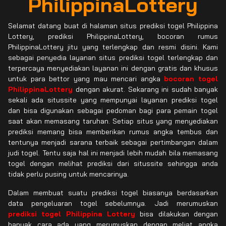
PhilippinaLottery
Selamat datang buat di halaman situs prediksi togel Philippina
Lottery, prediksi PhilippinaLottery, bocoran rumus
PhilippinaLottery jitu yang terlengkap dan resmi disini. Kami
sebagai penyedia layanan situs prediksi togel terlengkap dan
terpercaya menyediakan layanan ini dengan gratis dan khusus
untuk para bettor yang mau mencari angka
bocoran togel
PhilippinaLottery
dengan akurat. Sekarang ini sudah banyak
sekali ada situssite yang mempunyai layanan prediksi togel
dan bisa digunakan sebagai pedoman bagi para pemain togel
saat akan memasang taruhan. Setiap situs yang menyediakan
prediksi memang bisa memberikan rumus angka tembus dan
tentunya menjadi sarana terbaik sebagai pertimbangan dalam
judi togel. Tentu saja hal ini menjadi lebih mudah bila memasang
togel dengan melihat prediksi dari situssite sehingga anda
tidak perlu pusing untuk mencarinya.
Dalam membuat suatu prediksi togel biasanya berdasarkan
data pengeluaran togel sebelumnya. Jadi merumuskan
prediksi togel Philippina Lottery
bisa dilakukan dengan
banyak cara ada yang merumuskan dengan meliat angka