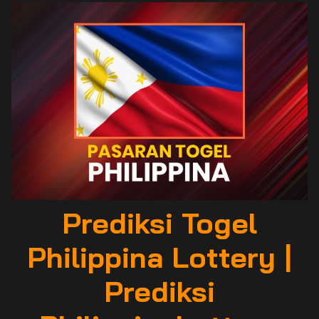
Prediksi Togel
Philippina Lottery |
Prediksi