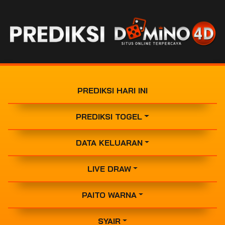
PREDIKSI HARI INI
PREDIKSI TOGEL
DATA KELUARAN
LIVE DRAW
PAITO WARNA
SYAIR