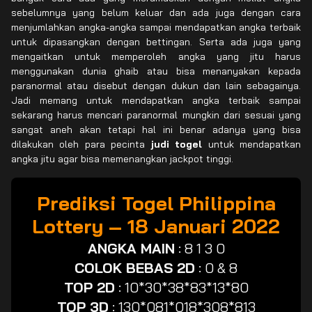
sebelumnya yang belum keluar dan ada juga dengan cara
menjumlahkan angka-angka sampai mendapatkan angka terbaik
untuk dipasangkan dengan bettingan. Serta ada juga yang
mengaitkan untuk memperoleh angka yang jitu harus
menggunakan dunia ghaib atau bisa menanyakan kepada
paranormal atau disebut dengan dukun dan lain sebagainya.
Jadi memang untuk mendapatkan angka terbaik sampai
sekarang harus mencari paranormal mungkin dari sesuai yang
sangat aneh akan tetapi hal ini benar adanya yang bisa
dilakukan oleh para pecinta
judi togel
untuk mendapatkan
angka jitu agar bisa memenangkan jackpot tinggi.
Prediksi Togel Philippina
Lottery – 18 Januari 2022
ANGKA MAIN
:
8 1 3 0
COLOK BEBAS 2D
:
0 & 8
TOP 2D
:
10*30*38*83*13*80
TOP 3D
:
130*081*018*308*813