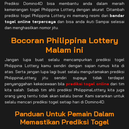
Prediksi Domino4D bisa membantu anda dalam meraih
kemenangan togel Philippina Lottery dengan akurat. Ditambah
prediksi togel Philippina Lottery ini memang resmi dari
bandar
togel online terpercaya
dan bisa anda ikuti Sampai selesai
dan menghasilkan nomor jitu.
Bocoran Philippina Lottery
Malam ini
Jangan lupa buat selalu mencampurkan prediksi togel
Philippina Lottery kamu sendiri dengan sajian rumus kita di
atas. Serta jangan lupa lagi buat selalu mengutamakan prediksi
PhilippinaLottery jitu sendiri supaya tidak terdapat
penyanggahan kekecewaan bila
prediksi togel online
dari tim
kita salah. Sebab tim ahli prediksi PhilippinaLottery kita juga
orang yang tentu tidak akan selalu benar. Kami sarankan untuk
selalu mencari prediksi togel setiap hari di Domino4D.
Panduan Untuk Pemain Dalam
Memastikan Prediksi Togel