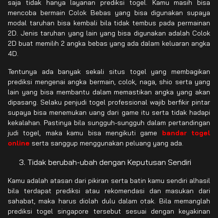
saja tidak hanya layanan prediksi togel. Kamu masih bisa
mencoba bermain Colok Bebas yang bisa digunakan supaya
modal taruhan bisa kembali bila tidak tembus pada permainan
2D. Jenis taruhan yang lain yang bisa digunakan adalah Colok
2D buat memilih 2 angka bebas yang ada dalam keluaran angka
4D.
Tentunya ada banyak sekali situs togel yang membagikan
prediksi mengenai angka bermain, colok, naga, shio serta yang
lain yang bisa membantu dalam memastikan angka yang akan
dipasang. Selaku penjudi togel professional wajib berfikir pintar
supaya bisa menemukan uang dari game itu serta tidak hadapi
kekalahan. Pastinya bila sungguh-sungguh dalam pertandingan
judi togel, maka kamu bisa mengikuti game
bandar togel
online
serta sanggup menggunakan peluang yang ada.
Tidak berubah-ubah dengan Keputusan Sendiri
Kamu adalah atasan dari pikiran serta batin kamu sendiri alhasil
bila terdapat prediksi atau rekomendasi dan masukan dari
sahabat, maka harus diolah dulu dalam otak. Bila memanglah
prediksi togel singapore tersebut sesuai dengan keyakinan