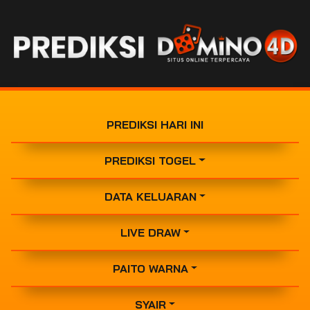
PREDIKSI HARI INI
PREDIKSI TOGEL
DATA KELUARAN
LIVE DRAW
PAITO WARNA
SYAIR