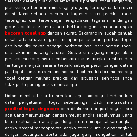
Selamat datang buat di halaman situs prediksi togel singapore,
prediksi sgp, bocoran rumus sgp jitu yang terlengkap dan resmi
disini. Kami sebagai penyedia layanan situs prediksi togel
terlengkap dan terpercaya menyediakan layanan ini dengan
gratis dan khusus untuk para bettor yang mau mencari angka
bocoran togel sgp
dengan akurat. Sekarang ini sudah banyak
sekali ada situssite yang mempunyai layanan prediksi togel
dan bisa digunakan sebagai pedoman bagi para pemain togel
saat akan memasang taruhan. Setiap situs yang menyediakan
prediksi memang bisa memberikan rumus angka tembus dan
tentunya menjadi sarana terbaik sebagai pertimbangan dalam
judi togel. Tentu saja hal ini menjadi lebih mudah bila memasang
togel dengan melihat prediksi dari situssite sehingga anda
tidak perlu pusing untuk mencarinya.
Dalam membuat suatu prediksi togel biasanya berdasarkan
data pengeluaran togel sebelumnya. Jadi merumuskan
prediksi togel singapore
bisa dilakukan dengan banyak cara
ada yang merumuskan dengan meliat angka sebelumnya yang
belum keluar dan ada juga dengan cara menjumlahkan angka-
angka sampai mendapatkan angka terbaik untuk dipasangkan
dengan bettingan. Serta ada juga yang mengaitkan untuk