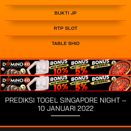
BUKTI JP
RTP SLOT
TABLE SHIO
PREDIKSI TOGEL SINGAPORE NIGHT –
10 JANUARI 2022