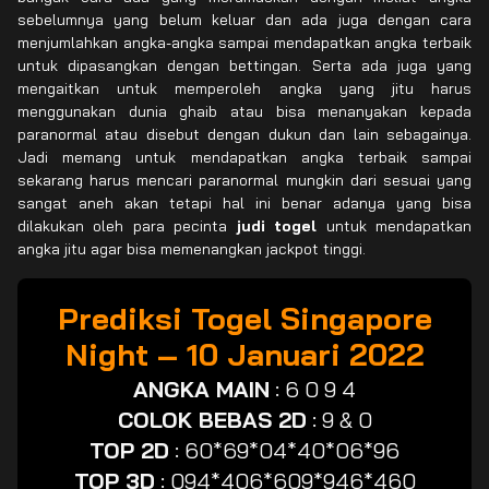
sebelumnya yang belum keluar dan ada juga dengan cara
menjumlahkan angka-angka sampai mendapatkan angka terbaik
untuk dipasangkan dengan bettingan. Serta ada juga yang
mengaitkan untuk memperoleh angka yang jitu harus
menggunakan dunia ghaib atau bisa menanyakan kepada
paranormal atau disebut dengan dukun dan lain sebagainya.
Jadi memang untuk mendapatkan angka terbaik sampai
sekarang harus mencari paranormal mungkin dari sesuai yang
sangat aneh akan tetapi hal ini benar adanya yang bisa
dilakukan oleh para pecinta
judi togel
untuk mendapatkan
angka jitu agar bisa memenangkan jackpot tinggi.
Prediksi Togel Singapore
Night – 10 Januari 2022
ANGKA MAIN
:
6 0 9 4
COLOK BEBAS 2D
:
9 & 0
TOP 2D
:
60*69*04*40*06*96
TOP 3D
:
094*406*609*946*460