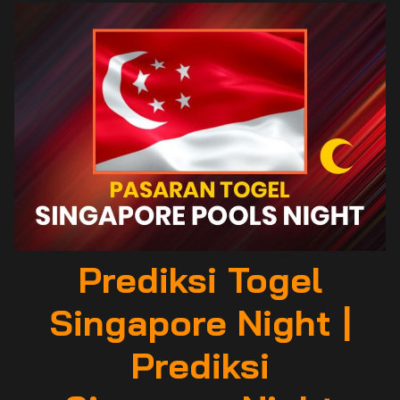
Prediksi Togel
Singapore Night |
Prediksi