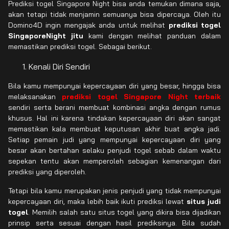
Prediksi togel Singapore Night bisa anda temukan dimana saja,
akan tetapi tidak menjamin semuanya bisa dipercaya. Oleh itu
Domino4D ingin mengajak anda untuk melihat
prediksi togel
SingaporeNight jitu
kami dengan melihat panduan dalam
memastikan prediksi togel. Sebagai berikut.
Kenali Diri Sendiri
Bila kamu mempunyai kepercayaan diri yang besar, hingga bisa
melaksanakan
prediksi togel Singapore Night terbaik
sendiri serta berani membuat kombinasi angka dengan rumus
khusus. Hal ini karena tindakan kepercayaan diri akan sangat
memastikan kala membuat keputusan akhir buat angka jadi.
Setiap pemain judi yang mempunyai kepercayaan diri yang
besar akan bertahan selaku penjudi togel sebab dalam waktu
sepekan tentu akan memperoleh sebagian kemenangan dari
prediksi yang diperoleh.
Tetapi bila kamu merupakan jenis penjudi yang tidak mempunyai
kepercayaan diri, maka lebih baik ikuti prediksi lewat
situs judi
togel
. Memilih salah satu situs togel yang dikira bisa dijadikan
prinsip serta sesuai dengan hasil prediksinya. Bila sudah