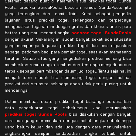
Selamat datang buat di halaman situs prediksi togel Sunda
Pools, prediksi SundaPools, bocoran rumus SundaPools jitu
yang terlengkap dan resmi disini. Kami sebagai penyedia
layanan situs prediksi togel terlengkap dan terpercaya
menyediakan layanan ini dengan gratis dan khusus untuk para
bettor yang mau mencari angka
bocoran togel SundaPools
dengan akurat. Sekarang ini sudah banyak sekali ada situssite
yang mempunyai layanan prediksi togel dan bisa digunakan
sebagai pedoman bagi para pemain togel saat akan memasang
taruhan. Setiap situs yang menyediakan prediksi memang bisa
memberikan rumus angka tembus dan tentunya menjadi sarana
terbaik sebagai pertimbangan dalam judi togel. Tentu saja hal ini
menjadi lebih mudah bila memasang togel dengan melihat
prediksi dari situssite sehingga anda tidak perlu pusing untuk
mencarinya.
Dalam membuat suatu prediksi togel biasanya berdasarkan
data pengeluaran togel sebelumnya. Jadi merumuskan
prediksi togel Sunda Pools
bisa dilakukan dengan banyak
cara ada yang merumuskan dengan meliat angka sebelumnya
yang belum keluar dan ada juga dengan cara menjumlahkan
angka-angka sampai mendapatkan angka terbaik untuk