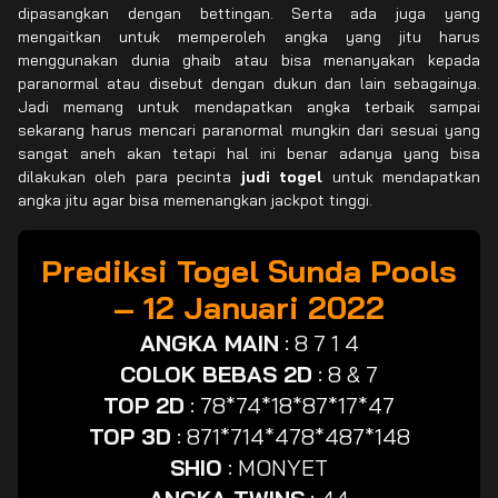
dipasangkan dengan bettingan. Serta ada juga yang
mengaitkan untuk memperoleh angka yang jitu harus
menggunakan dunia ghaib atau bisa menanyakan kepada
paranormal atau disebut dengan dukun dan lain sebagainya.
Jadi memang untuk mendapatkan angka terbaik sampai
sekarang harus mencari paranormal mungkin dari sesuai yang
sangat aneh akan tetapi hal ini benar adanya yang bisa
dilakukan oleh para pecinta
judi togel
untuk mendapatkan
angka jitu agar bisa memenangkan jackpot tinggi.
Prediksi Togel Sunda Pools
– 12 Januari 2022
ANGKA MAIN
:
8 7 1 4
COLOK BEBAS 2D
:
8 & 7
TOP 2D
:
78*74*18*87*17*47
TOP 3D
:
871*714*478*487*148
SHIO
:
MONYET