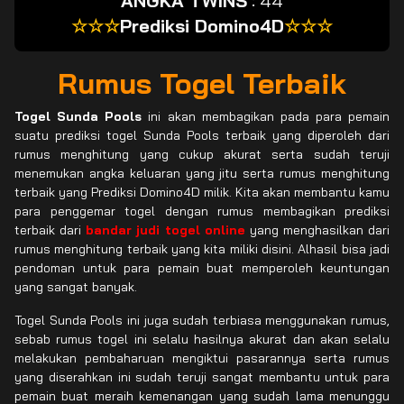
ANGKA TWINS
:
44
☆☆☆
Prediksi Domino4D
☆☆☆
Rumus Togel Terbaik
Togel Sunda Pools
ini akan membagikan pada para pemain
suatu prediksi togel Sunda Pools terbaik yang diperoleh dari
rumus menghitung yang cukup akurat serta sudah teruji
menemukan angka keluaran yang jitu serta rumus menghitung
terbaik yang Prediksi Domino4D milik. Kita akan membantu kamu
para penggemar togel dengan rumus membagikan prediksi
terbaik dari
bandar judi togel online
yang menghasilkan dari
rumus menghitung terbaik yang kita miliki disini. Alhasil bisa jadi
pendoman untuk para pemain buat memperoleh keuntungan
yang sangat banyak.
Togel Sunda Pools ini juga sudah terbiasa menggunakan rumus,
sebab rumus togel ini selalu hasilnya akurat dan akan selalu
melakukan pembaharuan mengiktui pasarannya serta rumus
yang diserahkan ini sudah teruji sangat membantu untuk para
pemain buat meraih kemenangan yang sudah lama menunggu