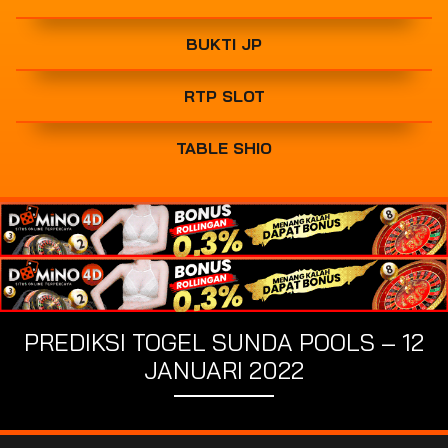
BUKTI JP
RTP SLOT
TABLE SHIO
PREDIKSI TOGEL SUNDA POOLS – 12
JANUARI 2022