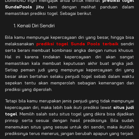
Domino4D ingin mengajak anda untuk melihat
prediksi togel
SundaPools jitu
kami dengan melihat panduan dalam
memastikan prediksi togel. Sebagai berikut.
Kenali Diri Sendiri
Bila kamu mempunyai kepercayaan diri yang besar, hingga bisa
melaksanakan
prediksi togel Sunda Pools terbaik
sendiri
serta berani membuat kombinasi angka dengan rumus khusus.
Hal ini karena tindakan kepercayaan diri akan sangat
memastikan kala membuat keputusan akhir buat angka jadi.
Setiap pemain judi yang mempunyai kepercayaan diri yang
besar akan bertahan selaku penjudi togel sebab dalam waktu
sepekan tentu akan memperoleh sebagian kemenangan dari
prediksi yang diperoleh.
Tetapi bila kamu merupakan jenis penjudi yang tidak mempunyai
kepercayaan diri, maka lebih baik ikuti prediksi lewat
situs judi
togel
. Memilih salah satu situs togel yang dikira bisa dijadikan
prinsip serta sesuai dengan hasil prediksinya. Bila sudah
menemukan situs yang sesuai untuk diri sendiri, maka ikutilah
prediksinya terus menerus, jangan berubah apapun yang terjadi.