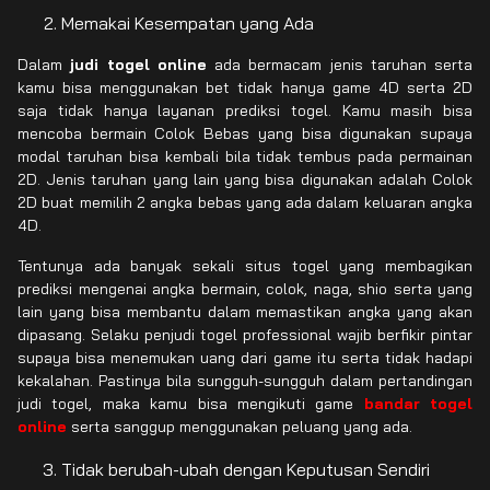
Memakai Kesempatan yang Ada
Dalam
judi togel online
ada bermacam jenis taruhan serta
kamu bisa menggunakan bet tidak hanya game 4D serta 2D
saja tidak hanya layanan prediksi togel. Kamu masih bisa
mencoba bermain Colok Bebas yang bisa digunakan supaya
modal taruhan bisa kembali bila tidak tembus pada permainan
2D. Jenis taruhan yang lain yang bisa digunakan adalah Colok
2D buat memilih 2 angka bebas yang ada dalam keluaran angka
4D.
Tentunya ada banyak sekali situs togel yang membagikan
prediksi mengenai angka bermain, colok, naga, shio serta yang
lain yang bisa membantu dalam memastikan angka yang akan
dipasang. Selaku penjudi togel professional wajib berfikir pintar
supaya bisa menemukan uang dari game itu serta tidak hadapi
kekalahan. Pastinya bila sungguh-sungguh dalam pertandingan
judi togel, maka kamu bisa mengikuti game
bandar togel
online
serta sanggup menggunakan peluang yang ada.
Tidak berubah-ubah dengan Keputusan Sendiri