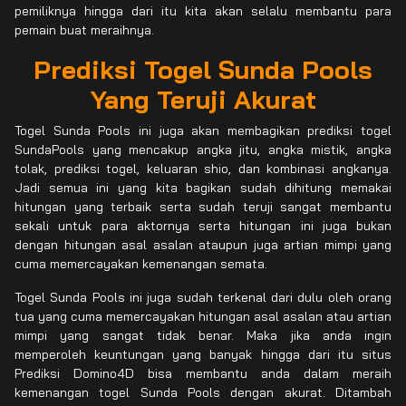
pemiliknya hingga dari itu kita akan selalu membantu para
pemain buat meraihnya.
Prediksi Togel Sunda Pools
Yang Teruji Akurat
Togel Sunda Pools ini juga akan membagikan prediksi togel
SundaPools yang mencakup angka jitu, angka mistik, angka
tolak, prediksi togel, keluaran shio, dan kombinasi angkanya.
Jadi semua ini yang kita bagikan sudah dihitung memakai
hitungan yang terbaik serta sudah teruji sangat membantu
sekali untuk para aktornya serta hitungan ini juga bukan
dengan hitungan asal asalan ataupun juga artian mimpi yang
cuma memercayakan kemenangan semata.
Togel Sunda Pools ini juga sudah terkenal dari dulu oleh orang
tua yang cuma memercayakan hitungan asal asalan atau artian
mimpi yang sangat tidak benar. Maka jika anda ingin
memperoleh keuntungan yang banyak hingga dari itu situs
Prediksi Domino4D bisa membantu anda dalam meraih
kemenangan togel Sunda Pools dengan akurat. Ditambah