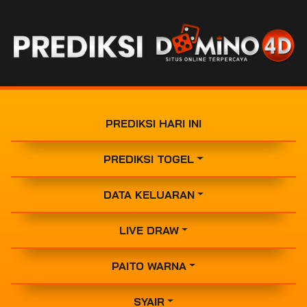
PREDIKSI HARI INI
PREDIKSI TOGEL
DATA KELUARAN
LIVE DRAW
PAITO WARNA
SYAIR