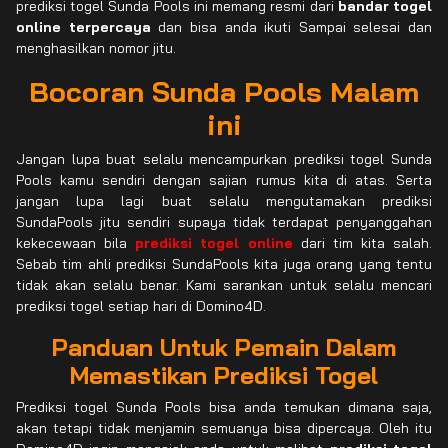
prediksi togel Sunda Pools ini memang resmi dari
bandar togel
online terpercaya
dan bisa anda ikuti Sampai selesai dan
menghasilkan nomor jitu.
Bocoran Sunda Pools Malam
ini
Jangan lupa buat selalu mencampurkan prediksi togel Sunda
Pools kamu sendiri dengan sajian rumus kita di atas. Serta
jangan lupa lagi buat selalu mengutamakan prediksi
SundaPools jitu sendiri supaya tidak terdapat penyanggahan
kekecewaan bila
prediksi togel online
dari tim kita salah.
Sebab tim ahli prediksi SundaPools kita juga orang yang tentu
tidak akan selalu benar. Kami sarankan untuk selalu mencari
prediksi togel setiap hari di Domino4D.
Panduan Untuk Pemain Dalam
Memastikan Prediksi Togel
Prediksi togel Sunda Pools bisa anda temukan dimana saja,
akan tetapi tidak menjamin semuanya bisa dipercaya. Oleh itu