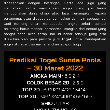
dipasangkan dengan bettingan. Serta ada juga yang
mengaitkan untuk memperoleh angka yang jitu harus
menggunakan dunia ghaib atau bisa menanyakan kepada
paranormal atau disebut dengan dukun dan lain sebagainya.
Jadi memang untuk mendapatkan angka terbaik sampai
sekarang harus mencari paranormal mungkin dari sesuai yang
sangat aneh akan tetapi hal ini benar adanya yang bisa
dilakukan oleh para pecinta
judi togel
untuk mendapatkan
angka jitu agar bisa memenangkan jackpot tinggi.
Prediksi Togel Sunda Pools
– 30 Maret 2022
ANGKA MAIN
:
6 9 2 4
COLOK BEBAS 2D
:
2 & 9
TOP 2D
:
69*92*94*29*24*49
TOP 3D
:
246*924*496*469*692
SHIO
:
ULAR