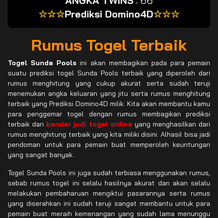
ANGKA TWINS
:
66
☆☆☆
Prediksi Domino4D
☆☆☆
Rumus Togel Terbaik
Togel Sunda Pools
ini akan membagikan pada para pemain
suatu prediksi togel Sunda Pools terbaik yang diperoleh dari
rumus menghitung yang cukup akurat serta sudah teruji
menemukan angka keluaran yang jitu serta rumus menghitung
terbaik yang Prediksi Domino4D milik. Kita akan membantu kamu
para penggemar togel dengan rumus membagikan prediksi
terbaik dari
bandar judi togel online
yang menghasilkan dari
rumus menghitung terbaik yang kita miliki disini. Alhasil bisa jadi
pendoman untuk para pemain buat memperoleh keuntungan
yang sangat banyak.
Togel Sunda Pools ini juga sudah terbiasa menggunakan rumus,
sebab rumus togel ini selalu hasilnya akurat dan akan selalu
melakukan pembaharuan mengiktui pasarannya serta rumus
yang diserahkan ini sudah teruji sangat membantu untuk para
pemain buat meraih kemenangan yang sudah lama menunggu