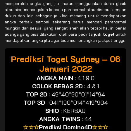
memperoleh angka yang jitu harus menggunakan dunia ghaib
atau bisa menanyakan kepada paranormal atau disebut dengan
dukun dan lain sebagainya. Jadi memang untuk mendapatkan
angka terbaik sampai sekarang harus mencari paranormal
mungkin dari sesuai yang sangat aneh akan tetapi hal ini benar
adanya yang bisa dilakukan oleh para pecinta
judi togel
untuk
mendapatkan angka jitu agar bisa memenangkan jackpot tinggi.
Prediksi Togel Sydney – 06
Januari 2022
ANGKA MAIN
:
4 1 9 0
COLOK BEBAS 2D
:
4 & 1
TOP 2D
:
49*40*90*01*14*94
TOP 3D
:
041*190*014*419*904
SHIO
:
KERBAU
ANGKA TWINS
:
44
☆☆☆
Prediksi Domino4D
☆☆☆