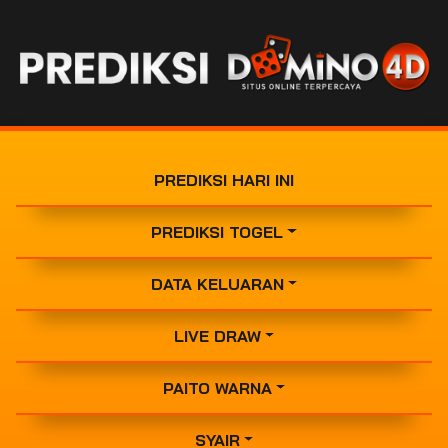
PREDIKSI HARI INI
PREDIKSI TOGEL
DATA KELUARAN
LIVE DRAW
PAITO WARNA
SYAIR