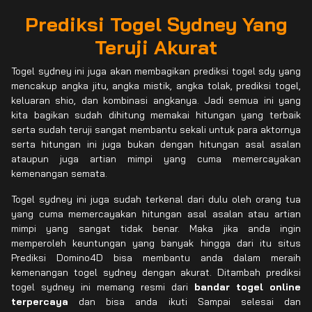
Prediksi Togel Sydney Yang
Teruji Akurat
Togel sydney ini juga akan membagikan prediksi togel sdy yang
mencakup angka jitu, angka mistik, angka tolak, prediksi togel,
keluaran shio, dan kombinasi angkanya. Jadi semua ini yang
kita bagikan sudah dihitung memakai hitungan yang terbaik
serta sudah teruji sangat membantu sekali untuk para aktornya
serta hitungan ini juga bukan dengan hitungan asal asalan
ataupun juga artian mimpi yang cuma memercayakan
kemenangan semata.
Togel sydney ini juga sudah terkenal dari dulu oleh orang tua
yang cuma memercayakan hitungan asal asalan atau artian
mimpi yang sangat tidak benar. Maka jika anda ingin
memperoleh keuntungan yang banyak hingga dari itu situs
Prediksi Domino4D bisa membantu anda dalam meraih
kemenangan togel sydney dengan akurat. Ditambah prediksi
togel sydney ini memang resmi dari
bandar togel online
terpercaya
dan bisa anda ikuti Sampai selesai dan