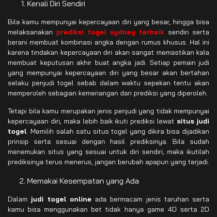
Kenali Diri Sendiri
Bila kamu mempunyai kepercayaan diri yang besar, hingga bisa
melaksanakan
prediksi togel sydney terbaik
sendiri serta
berani membuat kombinasi angka dengan rumus khusus. Hal ini
karena tindakan kepercayaan diri akan sangat memastikan kala
membuat keputusan akhir buat angka jadi. Setiap pemain judi
yang mempunyai kepercayaan diri yang besar akan bertahan
selaku penjudi togel sebab dalam waktu sepekan tentu akan
memperoleh sebagian kemenangan dari prediksi yang diperoleh.
Tetapi bila kamu merupakan jenis penjudi yang tidak mempunyai
kepercayaan diri, maka lebih baik ikuti prediksi lewat
situs judi
togel
. Memilih salah satu situs togel yang dikira bisa dijadikan
prinsip serta sesuai dengan hasil prediksinya. Bila sudah
menemukan situs yang sesuai untuk diri sendiri, maka ikutilah
prediksinya terus menerus, jangan berubah apapun yang terjadi.
Memakai Kesempatan yang Ada
Dalam
judi togel online
ada bermacam jenis taruhan serta
kamu bisa menggunakan bet tidak hanya game 4D serta 2D