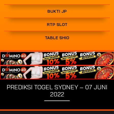
BUKTI JP
RTP SLOT
TABLE SHIO
PREDIKSI TOGEL SYDNEY – 07 JUNI
2022