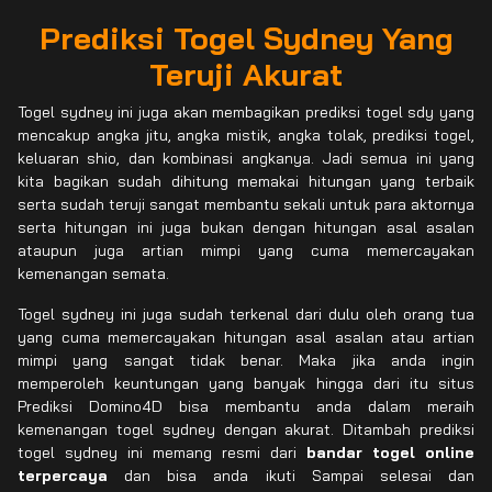
Prediksi Togel Sydney Yang
Teruji Akurat
Togel sydney ini juga akan membagikan prediksi togel sdy yang
mencakup angka jitu, angka mistik, angka tolak, prediksi togel,
keluaran shio, dan kombinasi angkanya. Jadi semua ini yang
kita bagikan sudah dihitung memakai hitungan yang terbaik
serta sudah teruji sangat membantu sekali untuk para aktornya
serta hitungan ini juga bukan dengan hitungan asal asalan
ataupun juga artian mimpi yang cuma memercayakan
kemenangan semata.
Togel sydney ini juga sudah terkenal dari dulu oleh orang tua
yang cuma memercayakan hitungan asal asalan atau artian
mimpi yang sangat tidak benar. Maka jika anda ingin
memperoleh keuntungan yang banyak hingga dari itu situs
Prediksi Domino4D bisa membantu anda dalam meraih
kemenangan togel sydney dengan akurat. Ditambah prediksi
togel sydney ini memang resmi dari
bandar togel online
terpercaya
dan bisa anda ikuti Sampai selesai dan