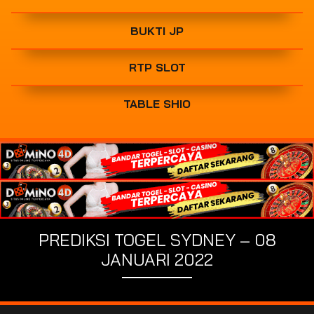
BUKTI JP
RTP SLOT
TABLE SHIO
PREDIKSI TOGEL SYDNEY – 08
JANUARI 2022