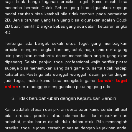
saja tidak hanya layanan prediksi togel. Kamu masih bisa
mencoba bermain Colok Bebas yang bisa digunakan supaya
modal taruhan bisa kembali bila tidak tembus pada permainan
2D. Jenis taruhan yang lain yang bisa digunakan adalah Colok
2D buat memilih 2 angka bebas yang ada dalam keluaran angka
4D.
Tentunya ada banyak sekali situs togel yang membagikan
prediksi mengenai angka bermain, colok, naga, shio serta yang
lain yang bisa membantu dalam memastikan angka yang akan
dipasang. Selaku penjudi togel professional wajib berfikir pintar
supaya bisa menemukan uang dari game itu serta tidak hadapi
kekalahan. Pastinya bila sungguh-sungguh dalam pertandingan
judi togel, maka kamu bisa mengikuti game
bandar togel
online
serta sanggup menggunakan peluang yang ada.
Tidak berubah-ubah dengan Keputusan Sendiri
Kamu adalah atasan dari pikiran serta batin kamu sendiri alhasil
bila terdapat prediksi atau rekomendasi dan masukan dari
sahabat, maka harus diolah dulu dalam otak. Bila memanglah
prediksi togel sydney tersebut sesuai dengan keyakinan anda.