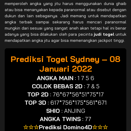
memperoleh angka yang jitu harus menggunakan dunia ghaib
atau bisa menanyakan kepada paranormal atau disebut dengan
dukun dan lain sebagainya. Jadi memang untuk mendapatkan
angka terbaik sampai sekarang harus mencari paranormal
mungkin dari sesuai yang sangat aneh akan tetapi hal ini benar
adanya yang bisa dilakukan oleh para pecinta
judi togel
untuk
mendapatkan angka jitu agar bisa memenangkan jackpot tinggi.
Prediksi Togel Sydney – 08
Januari 2022
ANGKA MAIN
:
1 7 5 6
COLOK BEBAS 2D
:
7 & 5
TOP 2D
:
76*67*56*51*75*17
TOP 3D
:
617*756*175*561*671
SHIO
:
ANJING
ANGKA TWINS
:
77
☆☆☆
Prediksi Domino4D
☆☆☆