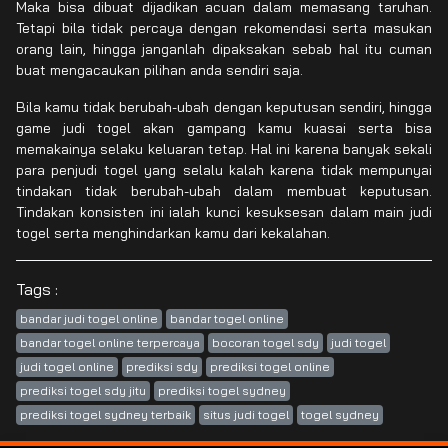
Maka bisa dibuat dijadikan acuan dalam memasang taruhan.
Tetapi bila tidak percaya dengan rekomendasi serta masukan
orang lain, hingga janganlah dipaksakan sebab hal itu cuman
buat mengacaukan pilihan anda sendiri saja.
Bila kamu tidak berubah-ubah dengan keputusan sendiri, hingga
game judi togel akan gampang kamu kuasai serta bisa
memakainya selaku keluaran tetap. Hal ini karena banyak sekali
para penjudi togel yang selalu kalah karena tidak mempunyai
tindakan tidak berubah-ubah dalam membuat keputusan.
Tindakan konsisten ini ialah kunci kesuksesan dalam main judi
togel serta menghindarkan kamu dari kekalahan.
Tags :
bandar judi togel online
bandar togel online
bandar togel online terpercaya
bocoran togel sdy
judi togel
judi togel online
prediksi sdy
prediksi togel online
prediksi togel sdy jitu
prediksi togel sydney
prediksi togel sydney terbaik
situs judi togel
togel sydney