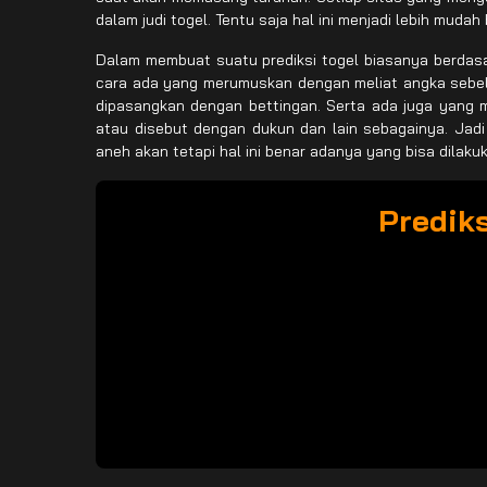
dalam judi togel. Tentu saja hal ini menjadi lebih muda
Dalam membuat suatu prediksi togel biasanya berdas
cara ada yang merumuskan dengan meliat angka sebe
dipasangkan dengan bettingan. Serta ada juga yang
atau disebut dengan dukun dan lain sebagainya. Jad
aneh akan tetapi hal ini benar adanya yang bisa dilaku
Predik