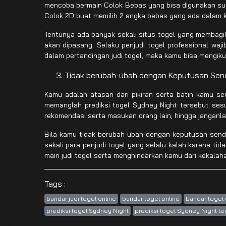
mencoba bermain Colok Bebas yang bisa digunakan supa
Colok 2D buat memilih 2 angka bebas yang ada dalam 
Tentunya ada banyak sekali situs togel yang membagi
akan dipasang. Selaku penjudi togel professional waj
dalam pertandingan judi togel, maka kamu bisa mengik
Tidak berubah-ubah dengan Keputusan Send
Kamu adalah atasan dari pikiran serta batin kamu sen
memanglah prediksi togel Sydney Night tersebut sesu
rekomendasi serta masukan orang lain, hingga janganla
Bila kamu tidak berubah-ubah dengan keputusan sendir
sekali para penjudi togel yang selalu kalah karena t
main judi togel serta menghindarkan kamu dari kekalah
Tags :
bandar judi togel online
bandar togel online
bandar togel 
prediksi togel Sydney Night
prediksi togel Sydney Night te