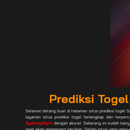
Prediksi Toge
Selamat datang buat di halaman situs prediksi togel S
layanan situs prediksi togel terlengkap dan terp
SydneyNight
dengan akurat. Sekarang ini sudah bany
saat akan memasang taruhan. Setiap situs yang meny