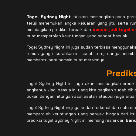
Togel Sydney Night
ini akan membagikan pada para 
teruji menemukan angka keluaran yang jitu serta r
membagikan prediksi terbaik dari
bandar judi togel o
buat memperoleh keuntungan yang sangat banyak.
Togel Sydney Night ini juga sudah terbiasa menggunak
rumus yang diserahkan ini sudah teruji sangat memb
membantu para pemain buat meraihnya.
Prediks
Togel Sydney Night ini juga akan membagikan prediks
angkanya. Jadi semua ini yang kita bagikan sudah dihi
bukan dengan hitungan asal asalan ataupun juga art
Togel Sydney Night ini juga sudah terkenal dari dulu 
memperoleh keuntungan yang banyak hingga dari itu
prediksi togel Sydney Night ini memang resmi dari
band