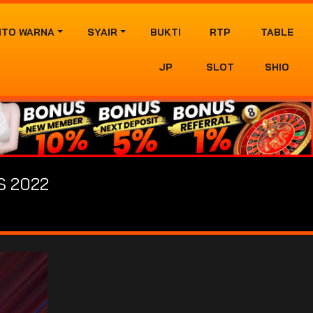
ITO WARNA
SYAIR
BUKTI
RTP
TABLE
JP
SLOT
SHIO
S 2022