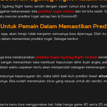
 Sydney Night kamu sendiri dengan sajian rumus kita di atas. Sert
anggahan kekecewaan bila
prediksi togel online
dari tim kita salah. 
lu mencari prediksi togel setiap hari di Domino4D.
Untuk Pemain Dalam Memastikan Predi
 saja, akan tetapi tidak menjamin semuanya bisa dipercaya. Oleh i
dalam memastikan prediksi togel. Sebagai berikut.
ngga bisa melaksanakan
prediksi togel Sydney Night terbaik
sendi
an sangat memastikan kala membuat keputusan akhir buat angka jadi
dalam waktu sepekan tentu akan memperoleh sebagian kemenangan dar
mpunyai kepercayaan diri, maka lebih baik ikuti prediksi lewat
situs
ksinya. Bila sudah menemukan situs yang sesuai untuk diri sendiri, 
erta kamu bisa menggunakan bet tidak hanya game 4D serta 2D saja