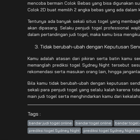
mencoba bermain Colok Bebas yang bisa digunakan supa
Colok 2D buat memilih 2 angka bebas yang ada dalam 
Tentunya ada banyak sekali situs togel yang membagi
akan dipasang. Selaku penjudi togel professional waj
dalam pertandingan judi togel, maka kamu bisa mengik
Tidak berubah-ubah dengan Keputusan Send
Kamu adalah atasan dari pikiran serta batin kamu sen
memanglah prediksi togel Sydney Night tersebut sesu
rekomendasi serta masukan orang lain, hingga janganla
Bila kamu tidak berubah-ubah dengan keputusan sendir
sekali para penjudi togel yang selalu kalah karena t
main judi togel serta menghindarkan kamu dari kekalah
Tags :
bandar judi togel online
bandar togel online
bandar togel 
prediksi togel Sydney Night
prediksi togel Sydney Night te