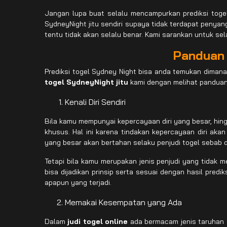
Jangan lupa buat selalu mencampurkan prediksi togel
SydneyNight jitu sendiri supaya tidak terdapat peny
tentu tidak akan selalu benar. Kami sarankan untuk sela
Panduan 
Prediksi togel Sydney Night bisa anda temukan dimana
togel SydneyNight jitu
kami dengan melihat panduan 
Kenali Diri Sendiri
Bila kamu mempunyai kepercayaan diri yang besar, hi
khusus. Hal ini karena tindakan kepercayaan diri ak
yang besar akan bertahan selaku penjudi togel sebab 
Tetapi bila kamu merupakan jenis penjudi yang tidak me
bisa dijadikan prinsip serta sesuai dengan hasil predi
apapun yang terjadi.
Memakai Kesempatan yang Ada
Dalam
judi togel online
ada bermacam jenis taruhan s