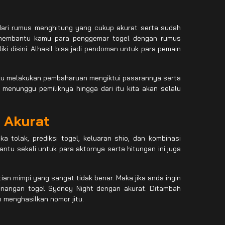
 dari rumus menghitung yang cukup akurat serta sudah
an membantu kamu para penggemar togel dengan rumus
ki disini. Alhasil bisa jadi pendoman untuk para pemain
lalu melakukan pembaharuan mengiktui pasarannya serta
enunggu pemiliknya hingga dari itu kita akan selalu
i Akurat
 tolak, prediksi togel, keluaran shio, dan kombinasi
ntu sekali untuk para aktornya serta hitungan ini juga
an mimpi yang sangat tidak benar. Maka jika anda ingin
enangan togel Sydney Night dengan akurat. Ditambah
n menghasilkan nomor jitu.