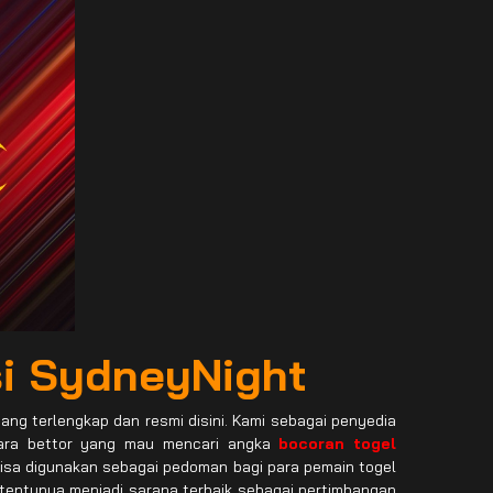
si SydneyNight
ang terlengkap dan resmi disini. Kami sebagai penyedia
 para bettor yang mau mencari angka
bocoran togel
bisa digunakan sebagai pedoman bagi para pemain togel
entunya menjadi sarana terbaik sebagai pertimbangan