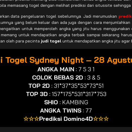
h bila memasang togel dengan melihat prediksi dari situssite sehingg
arkan data pengeluaran togel sebelumnya. Jadi merumuskan
predik
lumnya yang belum keluar dan ada juga dengan cara menjumlahkan 
 mengaitkan untuk memperoleh angka yang jitu harus menggunakan 
i memang untuk mendapatkan angka terbaik sampai sekarang harus
kan oleh para pecinta
judi togel
untuk mendapatkan angka jitu agar 
i Togel Sydney Night – 28 Agus
ANGKA MAIN
:
7 5 3 1
COLOK BEBAS 2D
:
3 & 5
TOP 2D
:
31*37*35*53*73*51
TOP 3D
:
157*175*531*317*753
SHIO
:
KAMBING
ANGKA TWINS
:
77
☆☆☆
Prediksi Domino4D
☆☆☆