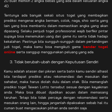
2D buat memilih 2 angka bebas yang ada dalam keluaran angka
4D.
Tentunya ada banyak sekali situs togel yang membagikan
prediksi mengenai angka bermain, colok, naga, shio serta yang
lain yang bisa membantu dalam memastikan angka yang akan
dipasang. Selaku penjudi togel professional wajib berfikir pintar
supaya bisa menemukan uang dari game itu serta tidak hadapi
kekalahan. Pastinya bila sungguh-sungguh dalam pertandingan
judi togel, maka kamu bisa mengikuti game
bandar togel
online
serta sanggup menggunakan peluang yang ada.
Tidak berubah-ubah dengan Keputusan Sendiri
Kamu adalah atasan dari pikiran serta batin kamu sendiri alhasil
bila terdapat prediksi atau rekomendasi dan masukan dari
sahabat, maka harus diolah dulu dalam otak. Bila memanglah
prediksi togel Taiwan Lotto tersebut sesuai dengan keyakinan
anda. Maka bisa dibuat dijadikan acuan dalam memasang
taruhan. Tetapi bila tidak percaya dengan rekomendasi serta
masukan orang lain, hingga janganlah dipaksakan sebab hal itu
cuman buat mengacaukan pilihan anda sendiri saja.