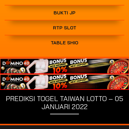
BUKTI JP
RTP SLOT
TABLE SHIO
PREDIKSI TOGEL TAIWAN LOTTO – 05
JANUARI 2022