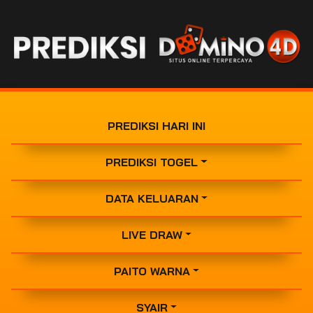
PREDIKSI HARI INI
PREDIKSI TOGEL
DATA KELUARAN
LIVE DRAW
PAITO WARNA
SYAIR