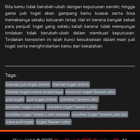
Bila kamu tidak berubah-ubah dengan keputusan sendiri, hingga
game judi togel akan gampang kamu kuasai serta bisa
memakainya selaku keluaran tetap. Hal ini karena banyak sekali
para penjudi togel yang selalu kalah karena tidak mempunyai
tindakan tidak berubah-ubah dalam membuat keputusan.
Tindakan konsisten ini ialah kunci kesuksesan dalam main judi
togel serta menghindarkan kamu dari kekalahan.
Tags :
bandar judi togel online
bandar togel online
bandar togel online terpercaya
bocoran togel TaiwanLotto
judi togel
judi togel online
prediksi TaiwanLotto
prediksi togel online
prediksi togel Taiwan Lotto
prediksi togel Taiwan Lotto terbaik
prediksi togel TaiwanLotto jitu
situs judi togel
togel Taiwan Lotto