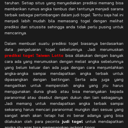
taruhan. Setiap situs yang menyediakan prediksi memang bisa
memberikan rumus angka tembus dan tentunya menjadi sarana
terbaik sebagai pertimbangan dalam judi togel. Tentu saja hal ini
menjadi lebih mudah bila memasang togel dengan melihat
prediksi dari situssite sehingga anda tidak perlu pusing untuk
mencarinya.
Dalam membuat suatu prediksi togel biasanya berdasarkan
data pengeluaran togel sebelumnya. Jadi merumuskan
prediksi togel Taiwan Lotto
bisa dilakukan dengan banyak
cara ada yang merumuskan dengan meliat angka sebelumnya
yang belum keluar dan ada juga dengan cara menjumlahkan
angka-angka sampai mendapatkan angka terbaik untuk
dipasangkan dengan bettingan. Serta ada juga yang
mengaitkan untuk memperoleh angka yang jitu harus
menggunakan dunia ghaib atau bisa menanyakan kepada
paranormal atau disebut dengan dukun dan lain sebagainya.
Jadi memang untuk mendapatkan angka terbaik sampai
sekarang harus mencari paranormal mungkin dari sesuai yang
sangat aneh akan tetapi hal ini benar adanya yang bisa
dilakukan oleh para pecinta
judi togel
untuk mendapatkan
angka jitu agar bisa memenangkan jackpot tinggi.