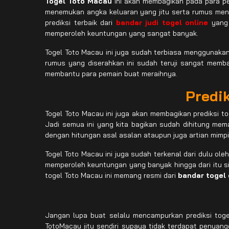
Togel Toto Macau
ini akan membagikan pada para pem
menemukan angka keluaran yang jitu serta rumus men
prediksi terbaik dari
bandar judi togel online
yang 
memperoleh keuntungan yang sangat banyak.
Togel Toto Macau ini juga sudah terbiasa menggunakan
rumus yang diserahkan ini sudah teruji sangat memb
membantu para pemain buat meraihnya.
Predik
Togel Toto Macau ini juga akan membagikan prediksi to
Jadi semua ini yang kita bagikan sudah dihitung mema
dengan hitungan asal asalan ataupun juga artian mi
Togel Toto Macau ini juga sudah terkenal dari dulu ol
memperoleh keuntungan yang banyak hingga dari itu s
togel Toto Macau ini memang resmi dari
bandar togel 
Jangan lupa buat selalu mencampurkan prediksi togel
TotoMacau jitu sendiri supaya tidak terdapat penya