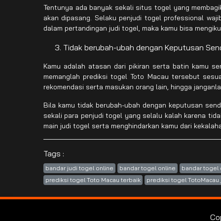
Tentunya ada banyak sekali situs togel yang membagi
akan dipasang. Selaku penjudi togel professional waj
dalam pertandingan judi togel, maka kamu bisa mengik
Tidak berubah-ubah dengan Keputusan Send
Kamu adalah atasan dari pikiran serta batin kamu sen
memanglah prediksi togel Toto Macau tersebut sesua
rekomendasi serta masukan orang lain, hingga janganla
Bila kamu tidak berubah-ubah dengan keputusan sendir
sekali para penjudi togel yang selalu kalah karena t
main judi togel serta menghindarkan kamu dari kekalah
Tags :
bandar judi togel online
bandar togel online
bandar togel 
prediksi togel Toto Macau terbaik
prediksi togel TotoMacau j
Co