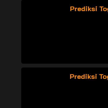
Prediksi T
Prediksi T