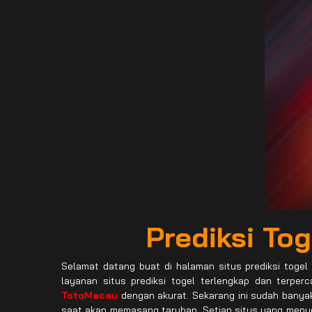
Prediksi To
Selamat datang buat di halaman situs prediksi togel
layanan situs prediksi togel terlengkap dan terp
TotoMacau
dengan akurat. Sekarang ini sudah banya
saat akan memasang taruhan. Setiap situs yang meny