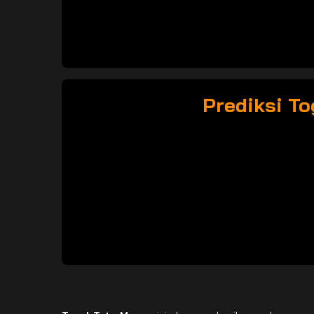
Prediksi T