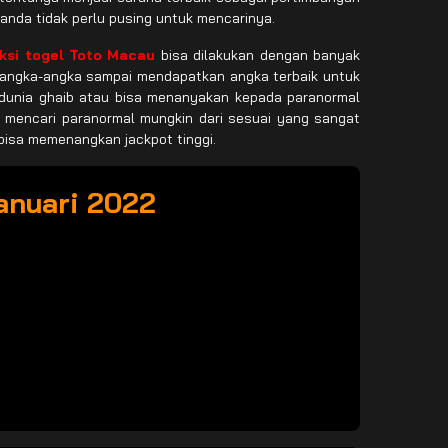
a anda tidak perlu pusing untuk mencarinya.
iksi togel Toto Macau
bisa dilakukan dengan banyak
angka-angka sampai mendapatkan angka terbaik untuk
dunia ghaib atau bisa menanyakan kepada paranormal
 mencari paranormal mungkin dari sesuai yang sangat
bisa memenangkan jackpot tinggi.
anuari 2022