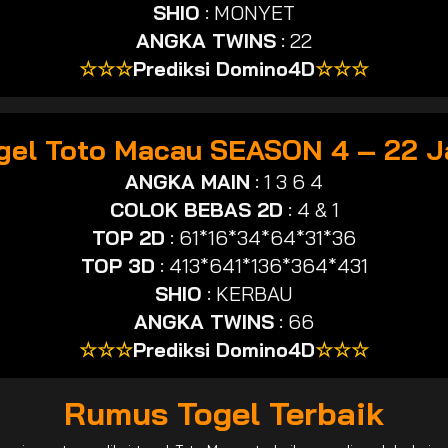
SHIO
:
MONYET
ANGKA TWINS
:
22
☆☆☆
Prediksi Domino4D
☆☆☆
ogel Toto Macau SEASON 4 – 22 J
ANGKA MAIN
:
1 3 6 4
COLOK BEBAS 2D
:
4 & 1
TOP 2D
:
61*16*34*64*31*36
TOP 3D
:
413*641*136*364*431
SHIO
:
KERBAU
ANGKA TWINS
:
66
☆☆☆
Prediksi Domino4D
☆☆☆
Rumus Togel Terbaik