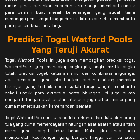
rumus yang diserahkan ini sudah teruji sangat membantu untuk
para pemain buat meraih kemenangan yang sudah lama
menunggu pemiliknya hingga dari itu kita akan selalu membantu
para pemain buat meraihnya.
Prediksi Togel Watford Pools
Yang Teruji Akurat
Togel Watford Pools ini juga akan membagikan prediksi togel
WatfordPools yang mencakup angka jitu, angka mistik, angka
tolak, prediksi togel, keluaran shio, dan kombinasi angkanya.
Jadi semua ini yang kita bagikan sudah dihitung memakai
hitungan yang terbaik serta sudah teruji sangat membantu
sekali untuk para aktornya serta hitungan ini juga bukan
dengan hitungan asal asalan ataupun juga artian mimpi yang
cuma memercayakan kemenangan semata.
Togel Watford Pools ini juga sudah terkenal dari dulu oleh orang
tua yang cuma memercayakan hitungan asal asalan atau artian
mimpi yang sangat tidak benar. Maka jika anda ingin
memperoleh keuntungan yang banyak hingga dari itu situs