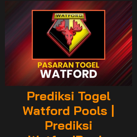
Prediksi Togel
Watford Pools |
Prediksi