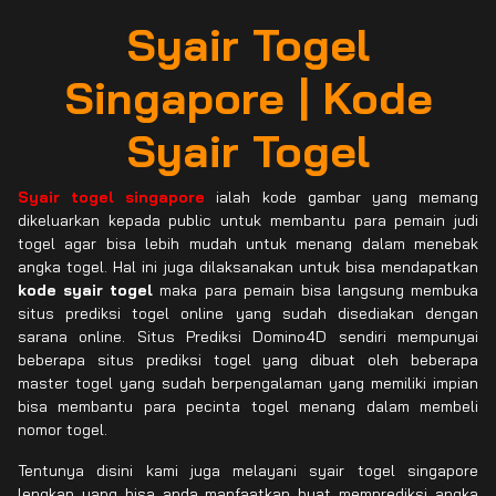
Syair Togel
Singapore | Kode
Syair Togel
Syair togel singapore
ialah kode gambar yang memang
dikeluarkan kepada public untuk membantu para pemain judi
togel agar bisa lebih mudah untuk menang dalam menebak
angka togel. Hal ini juga dilaksanakan untuk bisa mendapatkan
kode syair togel
maka para pemain bisa langsung membuka
situs prediksi togel online yang sudah disediakan dengan
sarana online. Situs Prediksi Domino4D sendiri mempunyai
beberapa situs prediksi togel yang dibuat oleh beberapa
master togel yang sudah berpengalaman yang memiliki impian
bisa membantu para pecinta togel menang dalam membeli
nomor togel.
Tentunya disini kami juga melayani syair togel singapore
lengkap yang bisa anda manfaatkan buat memprediksi angka