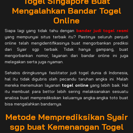
Togel Singapore Buat
Mengalahkan Bandar Togel
Online
Siapa lagi yang tidak tahu dengan
bandar judi togel resmi
yang mempunyai situs terbaik itu? Pastinya seluruh penjudi
online telah mengidentifikasinya buat mengorbankan prediksi
dari Syair sgp terbaik. Tidak hanya gampang, buat
mengorbankan nomor, layanan dari bandar online ini juga
melegakan serta juga nyaman.
Sehabis diringkusnya fasilitator judi togel dunia di Indonesia,
hal itu tidak digubris oleh pecandu taruhan angka ini. Malah
mereka menemukan layanan
togel online
yang lebih baik. Hal
itu membuat para bettor lebih sering melaksanakan sesuatu
analisa buat memprediksikan keluarnya angka-angka toto buat
bisa mengalahkan bandarnya.
Metode Memprediksikan Syair
sgp buat Kemenangan Togel