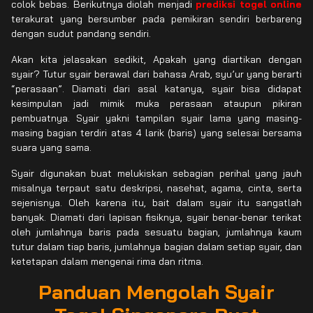
colok bebas. Berikutnya diolah menjadi
prediksi togel online
terakurat yang bersumber pada pemikiran sendiri berbareng
dengan sudut pandang sendiri.
Akan kita jelasakan sedikit, Apakah yang diartikan dengan
syair? Tutur syair berawal dari bahasa Arab, syu’ur yang berarti
“perasaan”. Diamati dari asal katanya, syair bisa didapat
kesimpulan jadi mimik muka perasaan ataupun pikiran
pembuatnya. Syair yakni tampilan syair lama yang masing-
masing bagian terdiri atas 4 larik (baris) yang selesai bersama
suara yang sama.
Syair digunakan buat melukiskan sebagian perihal yang jauh
misalnya terpaut satu deskripsi, nasehat, agama, cinta, serta
sejenisnya. Oleh karena itu, bait dalam syair itu sangatlah
banyak. Diamati dari lapisan fisiknya, syair benar-benar terikat
oleh jumlahnya baris pada sesuatu bagian, jumlahnya kaum
tutur dalam tiap baris, jumlahnya bagian dalam setiap syair, dan
ketetapan dalam mengenai rima dan ritma.
Panduan Mengolah Syair