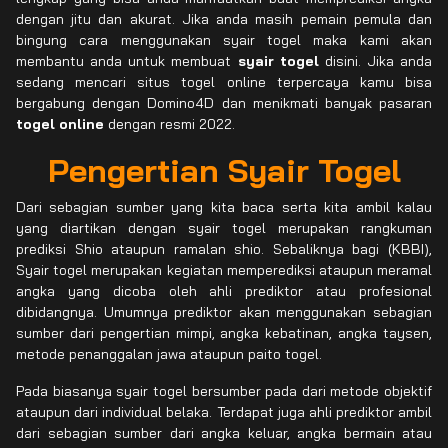
dengan jitu dan akurat. Jika anda masih pemain pemula dan
bingung cara menggunakan syair togel maka kami akan
membantu anda untuk membuat
syair togel
disini. Jika anda
sedang mencari situs togel online terpercaya kamu bisa
bergabung dengan Domino4D dan menikmati banyak pasaran
togel online
dengan resmi 2022.
Pengertian Syair Togel
Dari sebagian sumber yang kita baca serta kita ambil kalau
yang diartikan dengan syair togel merupakan rangkuman
prediksi Shio ataupun ramalan shio. Sebaliknya bagi (KBBI),
Syair togel merupakan kegiatan memperediksi ataupun meramal
angka yang dicoba oleh ahli prediktor atau profesional
dibidangnya. Umumnya prediktor akan menggunakan sebagian
sumber dari pengertian mimpi, angka kebatinan, angka taysen,
metode penanggalan jawa ataupun paito togel.
Pada biasanya syair togel bersumber pada dari metode objektif
ataupun dari individual belaka. Terdapat juga ahli prediktor ambil
dari sebagian sumber dari angka keluar, angka bermain atau