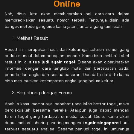
Online
Nah, disini kita akan membicarakan hal cara-cara dalam
memprediksikan sesuatu nomor terbaik. Tentunya disini ada
banyak metode yang bisa kamu jalani, antara yang lain ialah:
Melihat Result
Result ini merupakan hasil dari keluarnya seluruh nomor yang
sudah muncul dalam sebagian periode. Kamu bisa melihat tabel
result ini di
situs judi syair togel
. Disana akan diperlihatkan
informasi dengan cara lengkap mulai dari bertepatan pada,
periode dan angka dari semua pasaran. Dari data-data itu kamu
bisa merumuskan kesempatan angka yang belum keluar.
Bergabung dengan Forum
Apabila kamu mempunyai sahabat yang ialah bettor togel, maka
berdiskusilah bersama mereka. Ataupun juga dapat mencari
forum togel yang terdapat di media sosial. Disitu kamu akan
dapat melihat sharing-sharing mengenai
syair singapore
buat
terbuat sesuatu analisa. Sesama penjudi togel ini umumnya