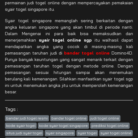
permainan judi togel online dengan mempercayakan pemakaian
syair togel singapore itu.
Syair togel singapore memanglah sering berkaitan dengan
angka keluaran singapore yang akan timbul di periode nanti.
Dalam Mengenai ini para baik bisa memaksudkan dan
menerjemahkan
syair togel online sgp
itu walhasil dapat
mendapatkan angka yang cocok di masing-masing kali
pemasangan taruhan judi di
bandar togel online
Domino4D.
Punya banyak keuntungan yang sangat menarik terkait dengan
pemasangan taruhan togel dengan metode online. Dengan
pemasangan sesuai hitungan sampai akan menemukan
berulang kali kemenangan. Silahkan manfaatkan syair togel sgp
ini untuk menemukan angka jitu untuk memperoleh kemenangan
besar.
Tags :
bandar judi togel resmi
bandar togel online
judi togel online
kode syair togel
kode syair togel singapore
prediksi togel online
situs judi syair togel
syair singapore
syair togel
syair togel online