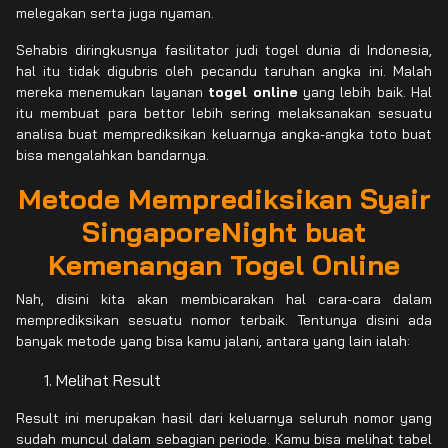
melegakan serta juga nyaman.
Sehabis diringkusnya fasilitator judi togel dunia di Indonesia,
hal itu tidak digubris oleh pecandu taruhan angka ini. Malah
mereka menemukan layanan
togel online
yang lebih baik. Hal
itu membuat para bettor lebih sering melaksanakan sesuatu
analisa buat memprediksikan keluarnya angka-angka toto buat
bisa mengalahkan bandarnya.
Metode Memprediksikan Syair
SingaporeNight buat
Kemenangan Togel Online
Nah, disini kita akan membicarakan hal cara-cara dalam
memprediksikan sesuatu nomor terbaik. Tentunya disini ada
banyak metode yang bisa kamu jalani, antara yang lain ialah:
Melihat Result
Result ini merupakan hasil dari keluarnya seluruh nomor yang
sudah muncul dalam sebagian periode. Kamu bisa melihat tabel