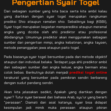
Pengertian Syair Togel
Dari sebagian sumber yang kita baca serta kita ambil kalau
yang diartikan dengan syair togel merupakan rangkuman
prediksi Shio ataupun ramalan shio. Sebaliknya bagi (KBBI),
Syair togel merupakan kegiatan memperediksi ataupun meramal
angka yang dicoba oleh ahli prediktor atau profesional
dibidangnya. Umumnya prediktor akan menggunakan sebagian
sumber dari pengertian mimpi, angka kebatinan, angka taysen,
metode penanggalan jawa ataupun paito togel.
Pada biasanya syair togel bersumber pada dari metode objektif
ataupun dari individual belaka. Terdapat juga ahli prediktor ambil
dari sebagian sumber dari angka keluar, angka bermain atau
colok bebas. Berikutnya diolah menjadi
prediksi togel online
terakurat yang bersumber pada pemikiran sendiri berbareng
dengan sudut pandang sendiri.
Akan kita jelasakan sedikit, Apakah yang diartikan dengan
syair? Tutur syair berawal dari bahasa Arab, syu’ur yang berarti
“perasaan”. Diamati dari asal katanya, syair bisa didapat
kesimpulan jadi mimik muka perasaan ataupun pikiran