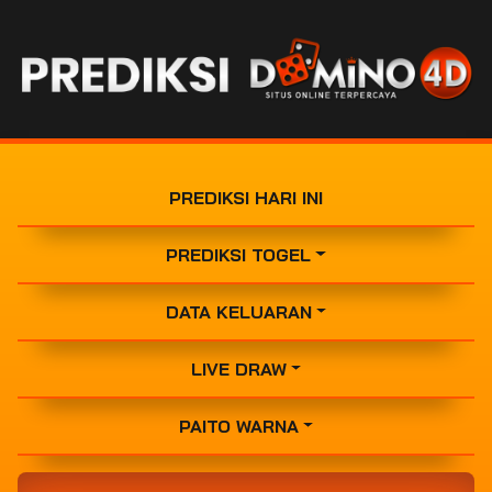
PREDIKSI HARI INI
PREDIKSI TOGEL
DATA KELUARAN
LIVE DRAW
PAITO WARNA