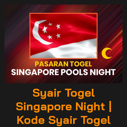
Syair Togel
Singapore Night |
Kode Syair Togel