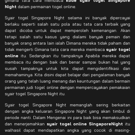
gimana tata cara membaca
kode syair togel Singapore
Night
dalam permainan togel online.
Syair togel Singapore Night selama ini banyak dipercayai
berlaku seperti salah satu pola atau tata cara terbaik yang
dapat dicoba untuk dapat memperoleh kemenangan. Akan
tetapi salah satu kasus yang dialami banyak pemain dan
banyak orang antara lain ialah Dimana mereka tidak paham dan
tidak mengerti Gimana tata cara mereka membaca
syair togel
online
itu. Sedangkan itu tampaknya Apabila mereka dapat
membaca itu dengan baik dan benar sampai bukan hal yang
susah tampaknya untuk kita dapat mengidentifikasi dan
memahaminya. Kita disini dapat belajar dari pengalaman banyak
orang yang telah luang menang dan keuntungan dalam bermain
permainan judi togel online dengan mempercayakan pemakaian
syair togel Singapore Night itu.
Syair togel Singapore Night memanglah sering berkaitan
dengan angka keluaran Singapore Night yang akan timbul di
periode nanti. Dalam Mengenai ini para baik bisa memaksudkan
dan menerjemahkan
syair togel online SingaporeNight
itu
walhasil dapat mendapatkan angka yang cocok di masing-