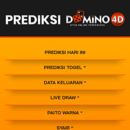
PREDIKSI HARI INI
PREDIKSI TOGEL
DATA KELUARAN
LIVE DRAW
PAITO WARNA
SYAIR