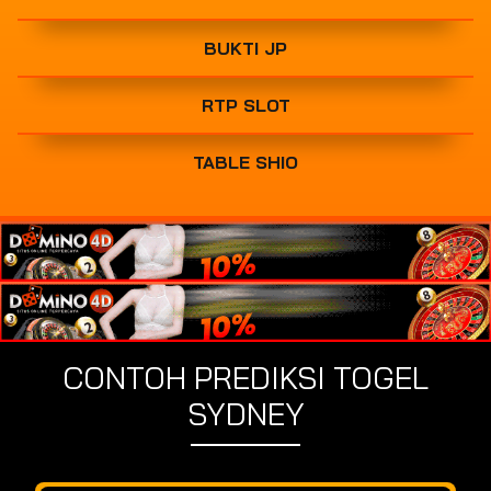
BUKTI JP
RTP SLOT
TABLE SHIO
CONTOH PREDIKSI TOGEL
SYDNEY