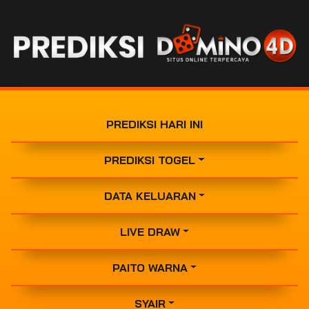
PREDIKSI HARI INI
PREDIKSI TOGEL
DATA KELUARAN
LIVE DRAW
PAITO WARNA
SYAIR